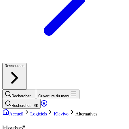
Ressources
Rechercher...
Ouverture du menu
Rechercher...
⌘
K
Accueil
Logiciels
Klaviyo
Alternatives