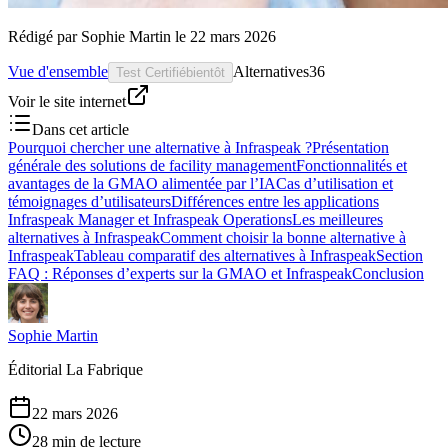
Rédigé par
Sophie Martin
le
22 mars 2026
Vue d'ensemble
Alternatives
36
Test Certifié
bientôt
Voir le site internet
Dans cet article
Pourquoi chercher une alternative à Infraspeak ?
Présentation
générale des solutions de facility management
Fonctionnalités et
avantages de la GMAO alimentée par l’IA
Cas d’utilisation et
témoignages d’utilisateurs
Différences entre les applications
Infraspeak Manager et Infraspeak Operations
Les meilleures
alternatives à Infraspeak
Comment choisir la bonne alternative à
Infraspeak
Tableau comparatif des alternatives à Infraspeak
Section
FAQ : Réponses d’experts sur la GMAO et Infraspeak
Conclusion
Sophie Martin
Éditorial La Fabrique
22 mars 2026
28 min de lecture