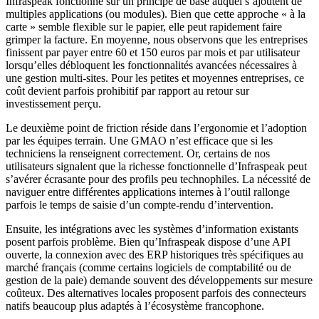
Infraspeak fonctionne sur un principe de base auquel s’ajoutent de
multiples applications (ou modules). Bien que cette approche « à la
carte » semble flexible sur le papier, elle peut rapidement faire
grimper la facture. En moyenne, nous observons que les entreprises
finissent par payer entre 60 et 150 euros par mois et par utilisateur
lorsqu’elles débloquent les fonctionnalités avancées nécessaires à
une gestion multi-sites. Pour les petites et moyennes entreprises, ce
coût devient parfois prohibitif par rapport au retour sur
investissement perçu.
Le deuxième point de friction réside dans l’ergonomie et l’adoption
par les équipes terrain. Une GMAO n’est efficace que si les
techniciens la renseignent correctement. Or, certains de nos
utilisateurs signalent que la richesse fonctionnelle d’Infraspeak peut
s’avérer écrasante pour des profils peu technophiles. La nécessité de
naviguer entre différentes applications internes à l’outil rallonge
parfois le temps de saisie d’un compte-rendu d’intervention.
Ensuite, les intégrations avec les systèmes d’information existants
posent parfois problème. Bien qu’Infraspeak dispose d’une API
ouverte, la connexion avec des ERP historiques très spécifiques au
marché français (comme certains logiciels de comptabilité ou de
gestion de la paie) demande souvent des développements sur mesure
coûteux. Des alternatives locales proposent parfois des connecteurs
natifs beaucoup plus adaptés à l’écosystème francophone.