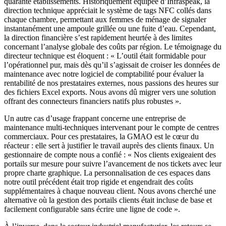
quarante établissements. Historiquement équipée d’Infraspeak, la
direction technique appréciait le système de tags NFC collés dans
chaque chambre, permettant aux femmes de ménage de signaler
instantanément une ampoule grillée ou une fuite d’eau. Cependant,
la direction financière s’est rapidement heurtée à des limites
concernant l’analyse globale des coûts par région. Le témoignage du
directeur technique est éloquent : « L’outil était formidable pour
l’opérationnel pur, mais dès qu’il s’agissait de croiser les données de
maintenance avec notre logiciel de comptabilité pour évaluer la
rentabilité de nos prestataires externes, nous passions des heures sur
des fichiers Excel exports. Nous avons dû migrer vers une solution
offrant des connecteurs financiers natifs plus robustes ».
Un autre cas d’usage frappant concerne une entreprise de
maintenance multi-techniques intervenant pour le compte de centres
commerciaux. Pour ces prestataires, la GMAO est le cœur du
réacteur : elle sert à justifier le travail auprès des clients finaux. Un
gestionnaire de compte nous a confié : « Nos clients exigeaient des
portails sur mesure pour suivre l’avancement de nos tickets avec leur
propre charte graphique. La personnalisation de ces espaces dans
notre outil précédent était trop rigide et engendrait des coûts
supplémentaires à chaque nouveau client. Nous avons cherché une
alternative où la gestion des portails clients était incluse de base et
facilement configurable sans écrire une ligne de code ».