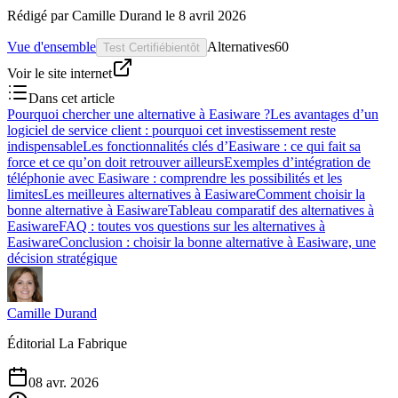
Rédigé par
Camille Durand
le
8 avril 2026
Vue d'ensemble
Alternatives
60
Test Certifié
bientôt
Voir le site internet
Dans cet article
Pourquoi chercher une alternative à Easiware ?
Les avantages d’un
logiciel de service client : pourquoi cet investissement reste
indispensable
Les fonctionnalités clés d’Easiware : ce qui fait sa
force et ce qu’on doit retrouver ailleurs
Exemples d’intégration de
téléphonie avec Easiware : comprendre les possibilités et les
limites
Les meilleures alternatives à Easiware
Comment choisir la
bonne alternative à Easiware
Tableau comparatif des alternatives à
Easiware
FAQ : toutes vos questions sur les alternatives à
Easiware
Conclusion : choisir la bonne alternative à Easiware, une
décision stratégique
Camille Durand
Éditorial La Fabrique
08 avr. 2026