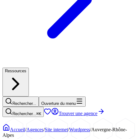
Ressources
Rechercher...
Ouverture du menu
Trouver une agence
Rechercher...
⌘
K
Accueil
/
Agences
/
Site internet
/
Wordpress
/
Auvergne-Rhône-
Alpes