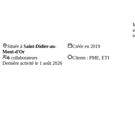
I
a
s
Située à
Saint-Didier-au-
Créée en
2019
Mont-d'Or
6
collaborateurs
Clients :
PME, ETI
Dernière activité le
1 août 2026