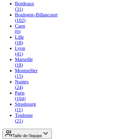
Bordeaux
(
31
)
Boulogne-Billancourt
(
102
)
Caen
(
6
)
Lille
(
18
)
Lyon
(
41
)
Marseille
(
18
)
Montpellier
(
15
)
Nantes
(
24
)
Paris
(
104
)
Strasbourg
(
11
)
Toulouse
(
21
)
Taille de l'équipe