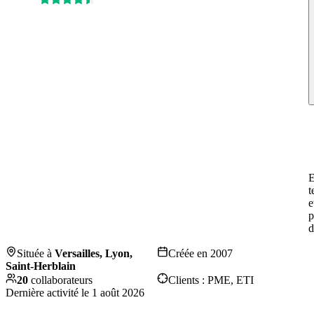
E
t
e
p
d
Située à
Versailles, Lyon,
Créée en
2007
Saint-Herblain
20
collaborateurs
Clients :
PME, ETI
Dernière activité le
1 août 2026