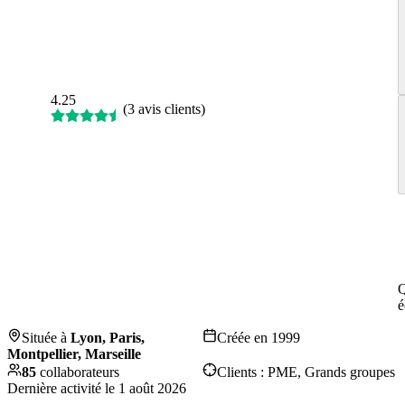
4.25
(
3 avis clients
)
Q
é
Située à
Lyon, Paris,
Créée en
1999
Montpellier, Marseille
85
collaborateurs
Clients :
PME, Grands groupes
Dernière activité le
1 août 2026