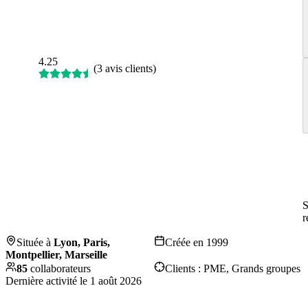
4.25
(
3 avis clients
)
S
r
Située à
Lyon, Paris,
Créée en
1999
Montpellier, Marseille
85
collaborateurs
Clients :
PME, Grands groupes
Dernière activité le
1 août 2026