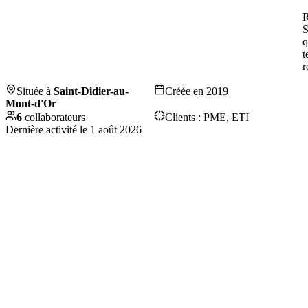
R
S
q
t
r
Située à
Saint-Didier-au-
Créée en
2019
Mont-d'Or
6
collaborateurs
Clients :
PME, ETI
Dernière activité le
1 août 2026