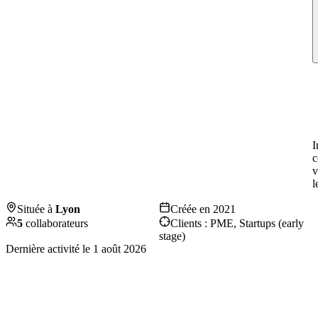
I
c
v
l
Située à
Lyon
Créée en
2021
5
collaborateurs
Clients :
PME, Startups (early
stage)
Dernière activité le
1 août 2026