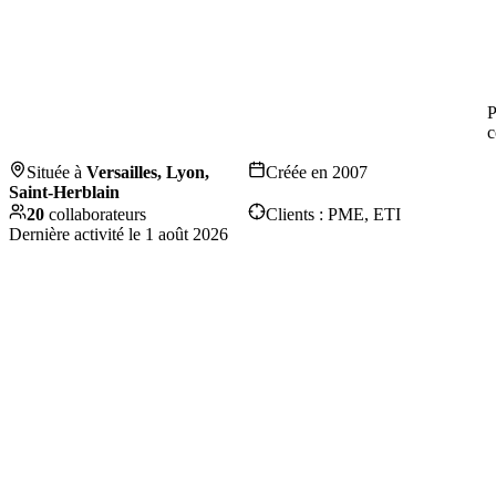
P
c
Située à
Versailles, Lyon,
Créée en
2007
Saint-Herblain
20
collaborateurs
Clients :
PME, ETI
Dernière activité le
1 août 2026