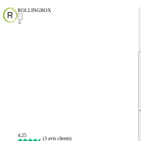
ROLLINGBOX
4.25
(
3 avis clients
)