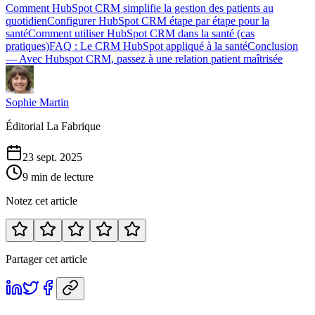
Comment HubSpot CRM simplifie la gestion des patients au
quotidien
Configurer HubSpot CRM étape par étape pour la
santé
Comment utiliser HubSpot CRM dans la santé (cas
pratiques)
FAQ : Le CRM HubSpot appliqué à la santé
Conclusion
— Avec Hubspot CRM, passez à une relation patient maîtrisée
Sophie Martin
Éditorial La Fabrique
23 sept. 2025
9 min de lecture
Notez cet article
Partager cet article