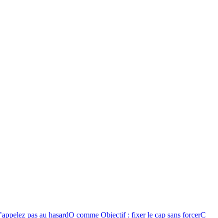
appelez pas au hasard
O comme Objectif : fixer le cap sans forcer
C