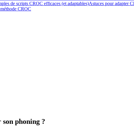
ples de scripts CROC efficaces (et adaptables)
Astuces pour adapter C
la méthode CROC
 son phoning ?