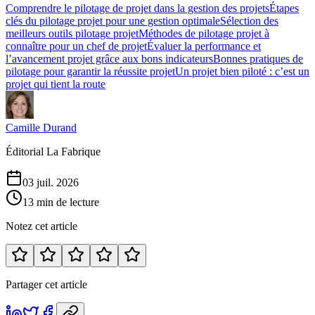
Comprendre le pilotage de projet dans la gestion des projets
Étapes
clés du pilotage projet pour une gestion optimale
Sélection des
meilleurs outils pilotage projet
Méthodes de pilotage projet à
connaître pour un chef de projet
Évaluer la performance et
l’avancement projet grâce aux bons indicateurs
Bonnes pratiques de
pilotage pour garantir la réussite projet
Un projet bien piloté : c’est un
projet qui tient la route
Camille Durand
Éditorial La Fabrique
03 juil. 2026
13 min de lecture
Notez cet article
Partager cet article