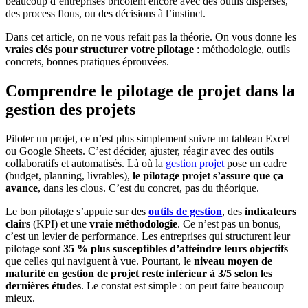
beaucoup d’entreprises bricolent encore avec des outils dispersés,
des process flous, ou des décisions à l’instinct.
Dans cet article, on ne vous refait pas la théorie. On vous donne les
vraies clés pour structurer votre pilotage
: méthodologie, outils
concrets, bonnes pratiques éprouvées.
Comprendre le pilotage de projet dans la
gestion des projets
Piloter un projet, ce n’est plus simplement suivre un tableau Excel
ou Google Sheets. C’est décider, ajuster, réagir avec des outils
collaboratifs et automatisés. Là où la
gestion projet
pose un cadre
(budget, planning, livrables),
le pilotage projet s’assure que ça
avance
, dans les clous. C’est du concret, pas du théorique.
Le bon pilotage s’appuie sur des
outils de gestion
, des
indicateurs
clairs
(KPI) et une
vraie méthodologie
. Ce n’est pas un bonus,
c’est un levier de performance. Les entreprises qui structurent leur
pilotage sont
35 % plus susceptibles d’atteindre leurs objectifs
que celles qui naviguent à vue. Pourtant, le
niveau moyen de
maturité en gestion de projet reste inférieur à 3/5 selon les
dernières études
. Le constat est simple : on peut faire beaucoup
mieux.