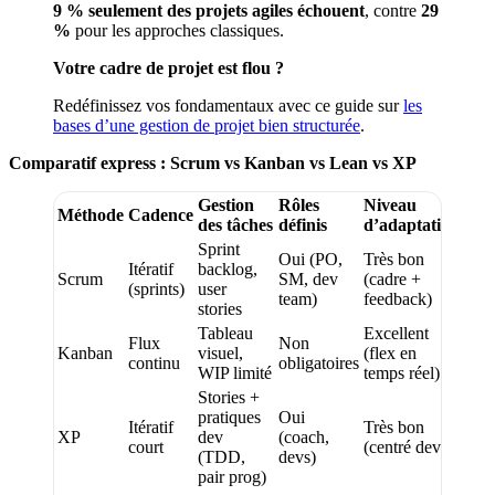
9 % seulement des projets agiles échouent
, contre
29
%
pour les approches classiques.
Votre cadre de projet est flou ?
Redéfinissez vos fondamentaux avec ce guide sur
les
bases d’une gestion de projet bien structurée
.
Comparatif express : Scrum vs Kanban vs Lean vs XP
Gestion
Rôles
Niveau
Méthode
Cadence
des tâches
définis
d’adaptation
Sprint
Oui (PO,
Très bon
Itératif
backlog,
Scrum
SM, dev
(cadre +
(sprints)
user
team)
feedback)
stories
Tableau
Excellent
Flux
Non
Kanban
visuel,
(flex en
continu
obligatoires
WIP limité
temps réel)
Stories +
pratiques
Oui
Itératif
Très bon
XP
dev
(coach,
court
(centré dev)
(TDD,
devs)
pair prog)