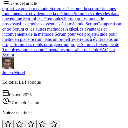
Dans cet article
Qu’est-ce que la méthode Scrum ?
L’histoire du scrum
Principes
fondamentaux et valeurs de la méthode Scrum
Les rôles clés dans
une équipe Scrum
Les cérémonies Scrum qui rythment le
processus
Les artefacts essentiels à la méthode Scrum
Comparaison
entre Scrum et les autres méthodes Agiles
Les avantages et
inconvénients de la méthode Scrum pour vos projets
Guide pour
mettre en place Scrum dans un projet
Les erreurs à éviter dans un
projet Scrum
Les outils pour gérer un projet Scrum : l’exemple de
Trello
Ressources complémentaires pour aller plus loin
FAQ sur
Scrum
Julien Morel
Éditorial La Fabrique
03 avr. 2025
27 min de lecture
Notez cet article