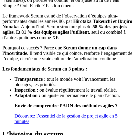
4 semaines), on priorise en continu, et on ajuste au fil de l’eau.
Simple ? Oui. Facile ? Pas forcément.
Le framework Scrum est né de l’observation d’équipes ultra-
performantes dans les années 80, par
Hirotaka Takeuchi et Ikujiro
Nonaka
. Aujourd’hui, Scrum structure plus de
58 % des projets
agiles
. Et
81 % des équipes agiles l’utilisent
, seul ou combiné à
d’autres pratiques comme XP.
Pourquoi ce succès ? Parce que
Scrum donne un cap dans
l’incertitude
. Il rend visible ce qui coince, renforce l’engagement de
l’équipe, et crée une vraie culture de l’amélioration continue.
Les fondamentaux de Scrum en 3 points :
Transparence :
tout le monde voit l’avancement, les
blocages, les priorités.
Inspection :
on évalue régulièrement le travail réalisé.
Adaptation :
on ajuste en permanence le plan d’action.
Envie de comprendre l’ADN des méthodes agiles ?
Découvrez l’essentiel de la gestion de projet agile en 5
minutes
L’histoire du scrum