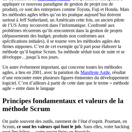
appliquer ce nouveau paradigme de gestion de projet (ou de
produit), ce sont des entreprises comme Toyota, Fuji et Honda. Mais
les méthodes agiles telles qu’on les pratique aujourd’hui doivent
surtout à Jeff Sutherland, un Américain cette fois, un ancien pilote
de l’US Army reconverti dans l’informatique. Confronté aux
problèmes récurrents qu’ils rencontrent dans la gestion de projets
(dépassements des budget, produits non conformes aux
spécifications initiales), il se tourne vers les méthodes agiles des
firmes nippones. C’est de cet exemple qu’il part pour élaborer la
méthode qu’il baptise Scrum. Sa méthode séduit tout de suite et se
développe…jusqu’à nos jours.
Un autre événement important, qui concerne toutes les méthodes
agiles, a lieu en 2001, avec la parution du
Manifeste Agile
, résultat
d’une rencontre entre plusieurs figures éminentes du développement
logiciel. C’est d’ailleurs à partir de cette date que le terme « méthode
agile » entre dans le langage
Principes fondamentaux et valeurs de la
méthode Scrum
On parle souvent des outils, rarement de l’état d’esprit. Pourtant, en
Scrum,
ce sont les valeurs qui font le job
. Sans elles, votre backlog
peut être béton… votre projet finira en freestyle.