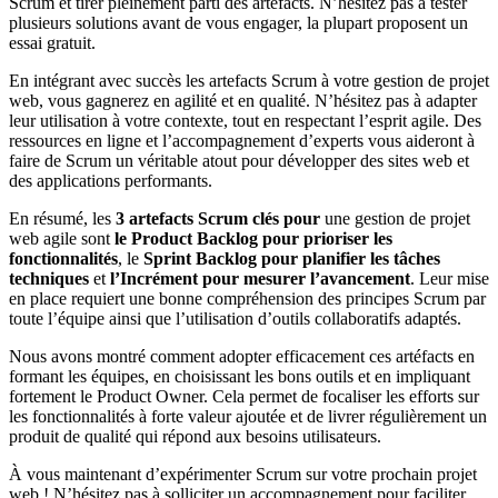
Scrum et tirer pleinement parti des artefacts. N’hésitez pas à tester
plusieurs solutions avant de vous engager, la plupart proposent un
essai gratuit.
En intégrant avec succès les artefacts Scrum à votre gestion de projet
web, vous gagnerez en agilité et en qualité. N’hésitez pas à adapter
leur utilisation à votre contexte, tout en respectant l’esprit agile. Des
ressources en ligne et l’accompagnement d’experts vous aideront à
faire de Scrum un véritable atout pour développer des sites web et
des applications performants.
En résumé, les
3 artefacts Scrum clés pour
une gestion de projet
web agile sont
le Product Backlog pour prioriser les
fonctionnalités
, le
Sprint Backlog pour planifier les tâches
techniques
et
l’Incrément pour mesurer l’avancement
. Leur mise
en place requiert une bonne compréhension des principes Scrum par
toute l’équipe ainsi que l’utilisation d’outils collaboratifs adaptés.
Nous avons montré comment adopter efficacement ces artéfacts en
formant les équipes, en choisissant les bons outils et en impliquant
fortement le Product Owner. Cela permet de focaliser les efforts sur
les fonctionnalités à forte valeur ajoutée et de livrer régulièrement un
produit de qualité qui répond aux besoins utilisateurs.
À vous maintenant d’expérimenter Scrum sur votre prochain projet
web ! N’hésitez pas à solliciter un accompagnement pour faciliter