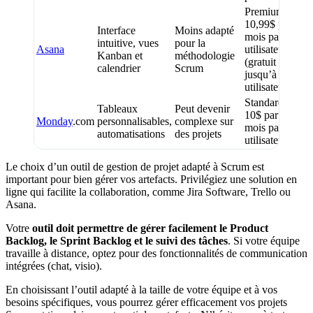
Premium à
10,99$ par
Interface
Moins adapté
mois par
intuitive, vues
pour la
Asana
utilisateur
Kanban et
méthodologie
(gratuit
calendrier
Scrum
jusqu’à 15
utilisateurs)
Standard à
Tableaux
Peut devenir
10$ par
Monday
.com
personnalisables,
complexe sur
mois par
automatisations
des projets
utilisateur
Le choix d’un outil de gestion de projet adapté à Scrum est
important pour bien gérer vos artefacts. Privilégiez une solution en
ligne qui facilite la collaboration, comme Jira Software, Trello ou
Asana.
Votre
outil doit permettre de gérer facilement le Product
Backlog, le Sprint Backlog et le suivi des tâches
. Si votre équipe
travaille à distance, optez pour des fonctionnalités de communication
intégrées (chat, visio).
En choisissant l’outil adapté à la taille de votre équipe et à vos
besoins spécifiques, vous pourrez gérer efficacement vos projets