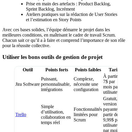
Prise en main des artefacts : Product Backlog,
Sprint Backlog, Incrément
Ateliers pratiques sur la rédaction de User Stories
et l’estimation en Story Points
Avec ces bases solides, l’équipe démarre le projet dans les
meilleures conditions, en maîtrisant le cadre de travail Scrum.
Chacun sait ce qu’il a à faire et comprend l’importance de son rôle
pour la réussite collective.
Utiliser les bons outils de gestion de projet
Outil
Points forts
Points faibles
Tarif
À partir de
Puissant,
Complexe,
7$ par
Jira Software
personnalisable,
nécessite une
mois par
intégrations
configuration
utilisateur
Gratuit,
version
Simple
Fonctionnalités
payante à
d’utilisation,
Trello
limitées pour
partir de
collaboration en
Scrum
9,99$ par
temps réel
utilisateur
par mois