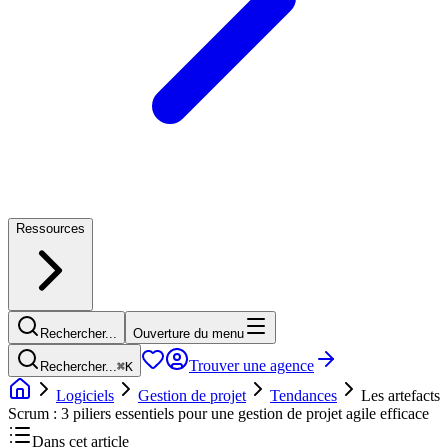
Ressources
Rechercher...
Ouverture du menu
Trouver une agence
Rechercher...
⌘
K
Logiciels
Gestion de projet
Tendances
Les artefacts
Scrum : 3 piliers essentiels pour une gestion de projet agile efficace
Dans cet article