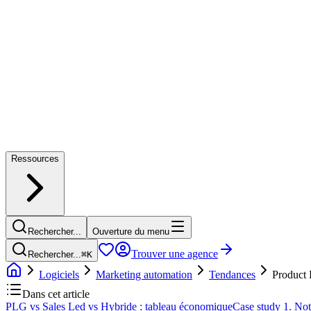
Ressources
Rechercher...
Ouverture du menu
Trouver une agence
Rechercher...
⌘
K
Logiciels
Marketing automation
Tendances
Product 
Dans cet article
PLG vs Sales Led vs Hybride : tableau économique
Case study 1. Not