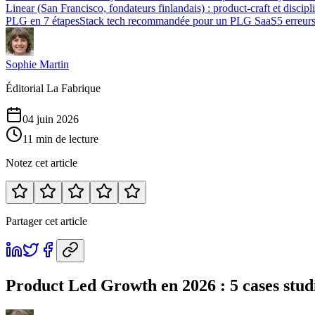
Linear (San Francisco, fondateurs finlandais) : product-craft et discipl
PLG en 7 étapes
Stack tech recommandée pour un PLG SaaS
5 erreur
Sophie Martin
Éditorial La Fabrique
04 juin 2026
11 min de lecture
Notez cet article
Partager cet article
Product Led Growth en 2026 : 5 cases stu