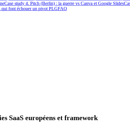
ine
Case study 4. Pitch (Berlin) : la guerre vs Canva et Google Slides
Cas
s qui font échouer un pivot PLG
FAQ
dies SaaS européens et framework