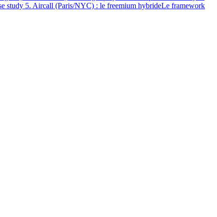
e study 5. Aircall (Paris/NYC) : le freemium hybride
Le framework