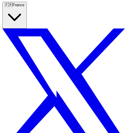
🇫🇷
France