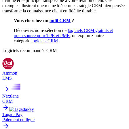
marque et le principe transposable à votre relation client. Ces
exemples illustrent une même idée : une stratégie CRM bien pensée
transforme la connaissance client en fidélité durable.
Vous cherchez un
outil CRM
?
Découvrez notre sélection de
logiciels CRM gratuits et
open source pour TPE et PME
, ou explorez notre
catégorie
logiciels CRM
.
Logiciels recommandés
CRM
Ammon
LMS
Nextlane
CRM
TagadaPay
Paiement en ligne