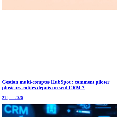
Gestion multi-comptes HubSpot : comment piloter
plusieurs entités depuis un seul CRM ?
21 juil. 2026