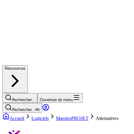
Ressources
Rechercher...
Ouverture du menu
Rechercher...
⌘
K
Accueil
Logiciels
MaestroPROJET
Alternatives