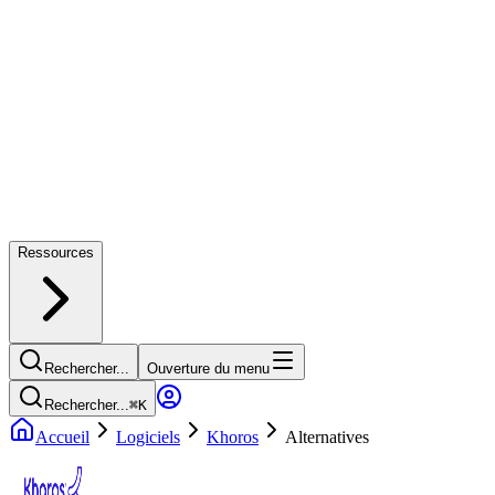
Ressources
Rechercher...
Ouverture du menu
Rechercher...
⌘
K
Accueil
Logiciels
Khoros
Alternatives