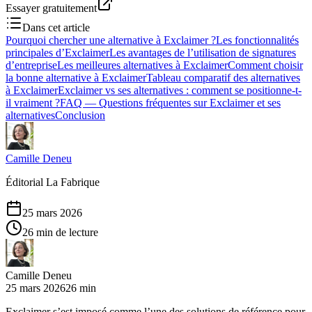
Essayer gratuitement
Dans cet article
Pourquoi chercher une alternative à Exclaimer ?
Les fonctionnalités
principales d’Exclaimer
Les avantages de l’utilisation de signatures
d’entreprise
Les meilleures alternatives à Exclaimer
Comment choisir
la bonne alternative à Exclaimer
Tableau comparatif des alternatives
à Exclaimer
Exclaimer vs ses alternatives : comment se positionne-t-
il vraiment ?
FAQ — Questions fréquentes sur Exclaimer et ses
alternatives
Conclusion
Camille Deneu
Éditorial La Fabrique
25 mars 2026
26 min de lecture
Camille Deneu
25 mars 2026
26 min
Exclaimer s’est imposé comme l’une des solutions de référence pour