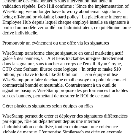
l'ensemble des collaborateurs sans intervention manuelle ni
validation répétée. Bob Hill confirme : 'Since the implementation of
WiseStamp, we no longer have to worry about email signatures
being off-brand or violating board policy.' La plateforme intègre un
Employee Hub depuis lequel chaque employé installe sa signature à
partir d'un modèle verrouillé par l'administrateur, ce qui élimine toute
dérive individuelle.
Promouvoir un événement ou une offre via les signatures
WiseStamp transforme chaque signature en canal marketing actif
grâce à des banners, CTA et liens trackables intégrés directement
dans la signature, sans toucher au corps de l'email. Ryan Coyne,
CTO chez Serhant, illustre cette logique : 'In order to make $10
billion, you have to look like $10 billion' — son équipe utilise
WiseStamp pour faire de chaque email envoyé un point de contact
commercial brandé et mesurable. Contrairement à un outil de
signature basique, WiseStamp propose des performances trackables
sur ces banners, permettant de mesurer le ROI de ce canal.
Gérer plusieurs signatures selon équipes ou rôles
WiseStamp permet de créer et déployer des signatures différenciées
par équipe, rôle ou département depuis une interface
d'administration centralisée, tout en maintenant une cohérence
globale de marque. L'entreprise Similarweb est citée en exemple