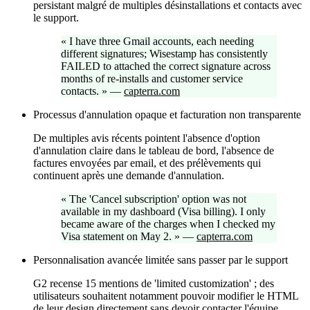
persistant malgré de multiples désinstallations et contacts avec
le support.
«
I have three Gmail accounts, each needing
different signatures; Wisestamp has consistently
FAILED to attached the correct signature across
months of re-installs and customer service
contacts.
»
—
capterra.com
Processus d'annulation opaque et facturation non transparente
De multiples avis récents pointent l'absence d'option
d'annulation claire dans le tableau de bord, l'absence de
factures envoyées par email, et des prélèvements qui
continuent après une demande d'annulation.
«
The 'Cancel subscription' option was not
available in my dashboard (Visa billing). I only
became aware of the charges when I checked my
Visa statement on May 2.
»
—
capterra.com
Personnalisation avancée limitée sans passer par le support
G2 recense 15 mentions de 'limited customization' ; des
utilisateurs souhaitent notamment pouvoir modifier le HTML
de leur design directement sans devoir contacter l'équipe