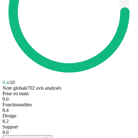
8.4
/10
Note globale
702
avis analysés
Prise en main
9.0
Fonctionnalites
8.4
Design
8.2
Support
8.0