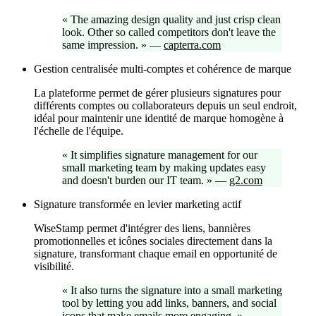
«
The amazing design quality and just crisp clean
look. Other so called competitors don't leave the
same impression.
»
—
capterra.com
Gestion centralisée multi-comptes et cohérence de marque
La plateforme permet de gérer plusieurs signatures pour
différents comptes ou collaborateurs depuis un seul endroit,
idéal pour maintenir une identité de marque homogène à
l'échelle de l'équipe.
«
It simplifies signature management for our
small marketing team by making updates easy
and doesn't burden our IT team.
»
—
g2.com
Signature transformée en levier marketing actif
WiseStamp permet d'intégrer des liens, bannières
promotionnelles et icônes sociales directement dans la
signature, transformant chaque email en opportunité de
visibilité.
«
It also turns the signature into a small marketing
tool by letting you add links, banners, and social
icons that make emails more engaging.
»
—