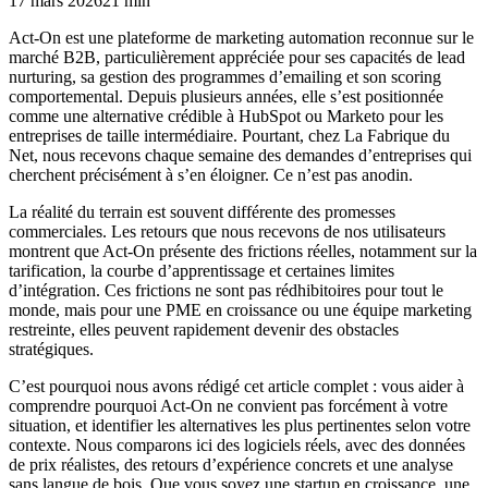
17 mars 2026
21 min
Act-On est une plateforme de marketing automation reconnue sur le
marché B2B, particulièrement appréciée pour ses capacités de lead
nurturing, sa gestion des programmes d’emailing et son scoring
comportemental. Depuis plusieurs années, elle s’est positionnée
comme une alternative crédible à HubSpot ou Marketo pour les
entreprises de taille intermédiaire. Pourtant, chez La Fabrique du
Net, nous recevons chaque semaine des demandes d’entreprises qui
cherchent précisément à s’en éloigner. Ce n’est pas anodin.
La réalité du terrain est souvent différente des promesses
commerciales. Les retours que nous recevons de nos utilisateurs
montrent que Act-On présente des frictions réelles, notamment sur la
tarification, la courbe d’apprentissage et certaines limites
d’intégration. Ces frictions ne sont pas rédhibitoires pour tout le
monde, mais pour une PME en croissance ou une équipe marketing
restreinte, elles peuvent rapidement devenir des obstacles
stratégiques.
C’est pourquoi nous avons rédigé cet article complet : vous aider à
comprendre pourquoi Act-On ne convient pas forcément à votre
situation, et identifier les alternatives les plus pertinentes selon votre
contexte. Nous comparons ici des logiciels réels, avec des données
de prix réalistes, des retours d’expérience concrets et une analyse
sans langue de bois. Que vous soyez une startup en croissance, une