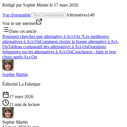
Rédigé par
Sophie Martin
le
17 mars 2026
Vue d'ensemble
Alternatives
149
Test Certifié
bientôt
Voir le site internet
Dans cet article
Pourquoi chercher une alternative à Act-On ?
Les meilleures
alternatives à Act-On
Comment choisir la bonne alternative à Act-
On
Tableau comparatif des alternatives à Act-On
Questions
fréquentes sur les alternatives à Act-On
Conclusion : faire le bon
choix après Act-On
Sophie Martin
Éditorial La Fabrique
17 mars 2026
21 min de lecture
Sophie Martin