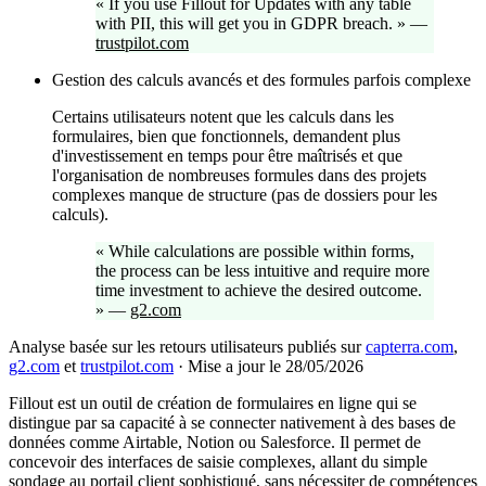
«
If you use Fillout for Updates with any table
with PII, this will get you in GDPR breach.
»
—
trustpilot.com
Gestion des calculs avancés et des formules parfois complexe
Certains utilisateurs notent que les calculs dans les
formulaires, bien que fonctionnels, demandent plus
d'investissement en temps pour être maîtrisés et que
l'organisation de nombreuses formules dans des projets
complexes manque de structure (pas de dossiers pour les
calculs).
«
While calculations are possible within forms,
the process can be less intuitive and require more
time investment to achieve the desired outcome.
»
—
g2.com
Analyse basée sur les retours utilisateurs publiés sur
capterra.com
,
g2.com
et
trustpilot.com
·
Mise a jour le 28/05/2026
Fillout est un outil de création de formulaires en ligne qui se
distingue par sa capacité à se connecter nativement à des bases de
données comme Airtable, Notion ou Salesforce. Il permet de
concevoir des interfaces de saisie complexes, allant du simple
sondage au portail client sophistiqué, sans nécessiter de compétences