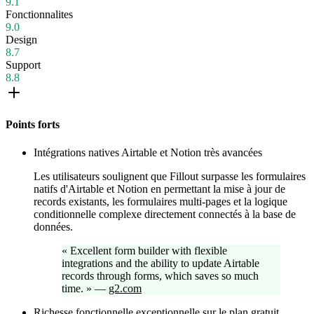
9.1
Fonctionnalites
9.0
Design
8.7
Support
8.8
Points forts
Intégrations natives Airtable et Notion très avancées
Les utilisateurs soulignent que Fillout surpasse les formulaires
natifs d'Airtable et Notion en permettant la mise à jour de
records existants, les formulaires multi-pages et la logique
conditionnelle complexe directement connectés à la base de
données.
«
Excellent form builder with flexible
integrations and the ability to update Airtable
records through forms, which saves so much
time.
»
—
g2.com
Richesse fonctionnelle exceptionnelle sur le plan gratuit