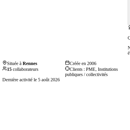
Q
é
Située à
Rennes
Créée en
2006
15
collaborateurs
Clients :
PME, Institutions
publiques / collectivités
Dernière activité le
5 août 2026