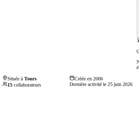
Q
é
Située à
Tours
Créée en
2006
Dernière activité le
25 juin 2026
15
collaborateurs