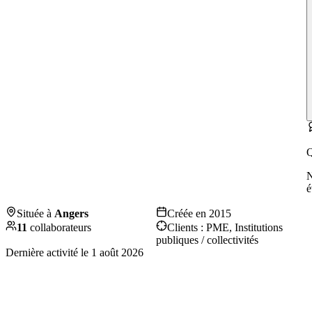
Q
é
Située à
Angers
Créée en
2015
11
collaborateurs
Clients :
PME, Institutions
publiques / collectivités
Dernière activité le
1 août 2026