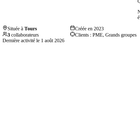
Q
é
Située à
Tours
Créée en
2023
3
collaborateurs
Clients :
PME, Grands groupes
Dernière activité le
1 août 2026