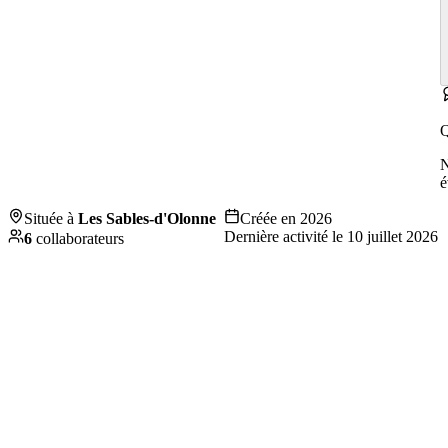
Q
é
Située à
Les Sables-d'Olonne
Créée en
2026
Dernière activité le
10 juillet 2026
6
collaborateurs