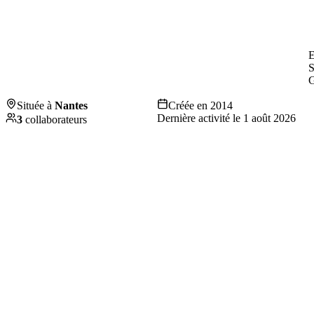
E
S
G
Située à
Nantes
Créée en
2014
Dernière activité le
1 août 2026
3
collaborateurs