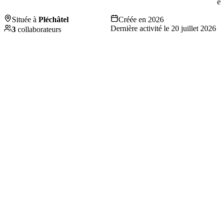
é
Située à
Pléchâtel
Créée en
2026
Dernière activité le
20 juillet 2026
3
collaborateurs