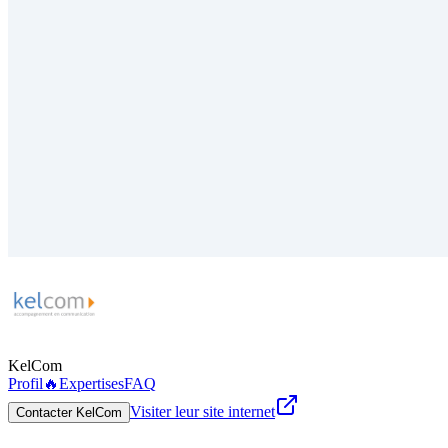
KelCom
Profil
🔥
Expertises
FAQ
Visiter leur site internet
Contacter KelCom