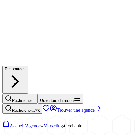
Ressources
Rechercher...
Ouverture du menu
Trouver une agence
Rechercher...
⌘
K
Accueil
/
Agences
/
Marketing
/
Occitanie