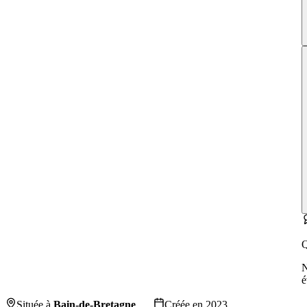
Q
é
Située à
Bain-de-Bretagne
Créée en
2023