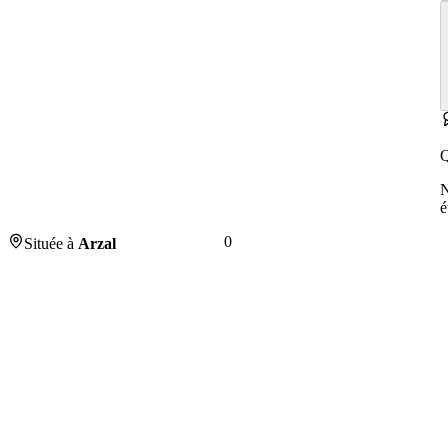
Q
é
0
Située à
Arzal