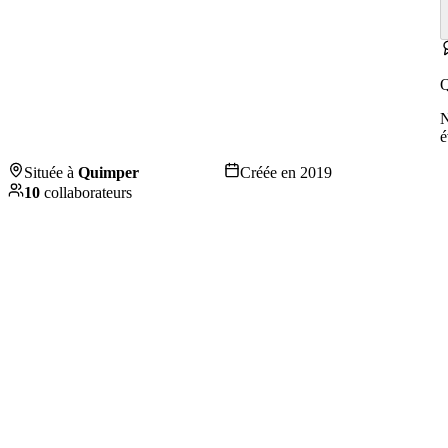
Q
é
Située à
Quimper
Créée en
2019
10
collaborateurs