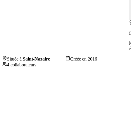
Q
é
Située à
Saint-Nazaire
Créée en
2016
4
collaborateurs