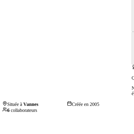
Q
é
Située à
Vannes
Créée en
2005
6
collaborateurs