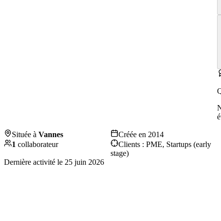
Q
é
Située à
Vannes
Créée en
2014
1
collaborateur
Clients :
PME, Startups (early
stage)
Dernière activité le
25 juin 2026