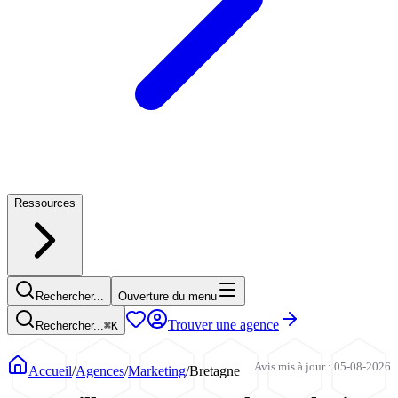
Ressources
Rechercher...
Ouverture du menu
Trouver une agence
Rechercher...
⌘
K
Avis mis à jour : 05-08-2026
Accueil
/
Agences
/
Marketing
/
Bretagne