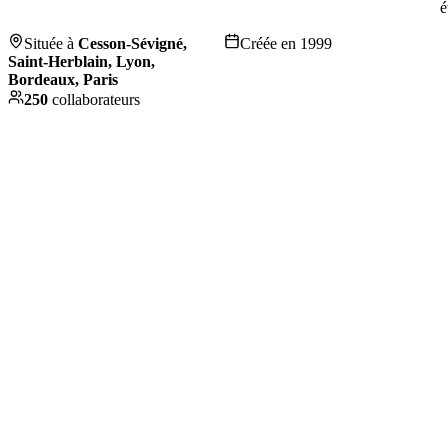
é
Située à
Cesson-Sévigné,
Créée en
1999
Saint-Herblain, Lyon,
Bordeaux, Paris
250
collaborateurs