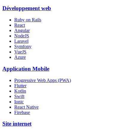
Développement web
Ruby on Rails
React
Angular
NodeJS
Laravel
Symfony
VueJS
Azure
Application Mobile
Progressive Web Apps (PWA)
Flutter
Kotlin
Swift
Ionic
React Native
Firebase
Site internet