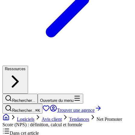
Ressources
Rechercher...
Ouverture du menu
Trouver une agence
Rechercher...
⌘
K
Logiciels
Avis client
Tendances
Net Promoter
Score (NPS) : définition, calcul et formule
Dans cet article