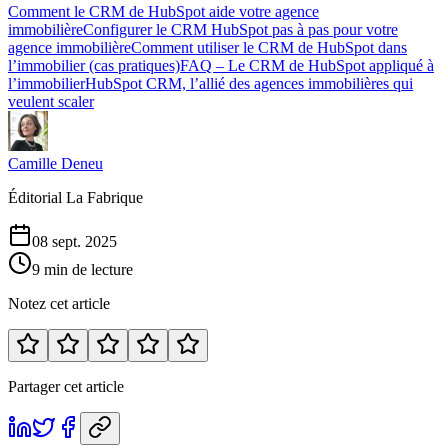
Comment le CRM de HubSpot aide votre agence
immobilière
Configurer le CRM HubSpot pas à pas pour votre
agence immobilière
Comment utiliser le CRM de HubSpot dans
l’immobilier (cas pratiques)
FAQ – Le CRM de HubSpot appliqué à
l’immobilier
HubSpot CRM, l’allié des agences immobilières qui
veulent scaler
Camille Deneu
Éditorial La Fabrique
08 sept. 2025
9 min de lecture
Notez cet article
Partager cet article