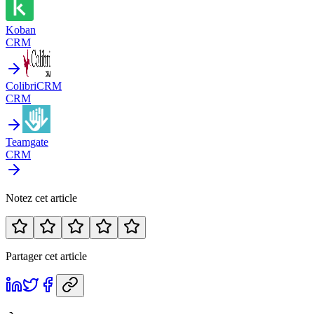
Koban
CRM
ColibriCRM
CRM
Teamgate
CRM
Notez cet article
Partager cet article