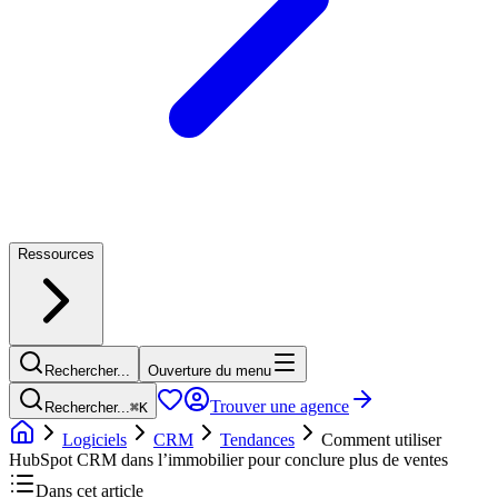
Ressources
Rechercher...
Ouverture du menu
Trouver une agence
Rechercher...
⌘
K
Logiciels
CRM
Tendances
Comment utiliser
HubSpot CRM dans l’immobilier pour conclure plus de ventes
Dans cet article