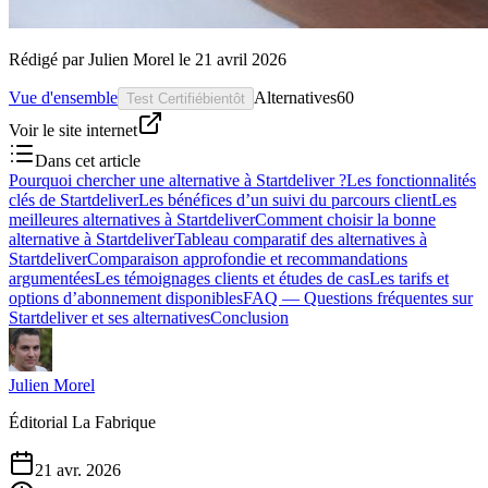
Rédigé par
Julien Morel
le
21 avril 2026
Vue d'ensemble
Alternatives
60
Test Certifié
bientôt
Voir le site internet
Dans cet article
Pourquoi chercher une alternative à Startdeliver ?
Les fonctionnalités
clés de Startdeliver
Les bénéfices d’un suivi du parcours client
Les
meilleures alternatives à Startdeliver
Comment choisir la bonne
alternative à Startdeliver
Tableau comparatif des alternatives à
Startdeliver
Comparaison approfondie et recommandations
argumentées
Les témoignages clients et études de cas
Les tarifs et
options d’abonnement disponibles
FAQ — Questions fréquentes sur
Startdeliver et ses alternatives
Conclusion
Julien Morel
Éditorial La Fabrique
21 avr. 2026