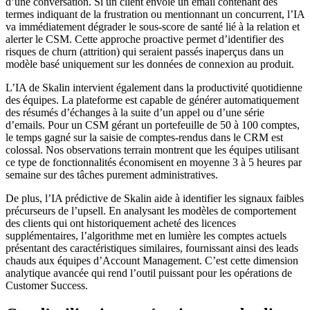
d’une conversation. Si un client envoie un email contenant des
termes indiquant de la frustration ou mentionnant un concurrent, l’IA
va immédiatement dégrader le sous-score de santé lié à la relation et
alerter le CSM. Cette approche proactive permet d’identifier des
risques de churn (attrition) qui seraient passés inaperçus dans un
modèle basé uniquement sur les données de connexion au produit.
L’IA de Skalin intervient également dans la productivité quotidienne
des équipes. La plateforme est capable de générer automatiquement
des résumés d’échanges à la suite d’un appel ou d’une série
d’emails. Pour un CSM gérant un portefeuille de 50 à 100 comptes,
le temps gagné sur la saisie de comptes-rendus dans le CRM est
colossal. Nos observations terrain montrent que les équipes utilisant
ce type de fonctionnalités économisent en moyenne 3 à 5 heures par
semaine sur des tâches purement administratives.
De plus, l’IA prédictive de Skalin aide à identifier les signaux faibles
précurseurs de l’upsell. En analysant les modèles de comportement
des clients qui ont historiquement acheté des licences
supplémentaires, l’algorithme met en lumière les comptes actuels
présentant des caractéristiques similaires, fournissant ainsi des leads
chauds aux équipes d’Account Management. C’est cette dimension
analytique avancée qui rend l’outil puissant pour les opérations de
Customer Success.