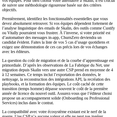
vos équipes. Pour bien choisir votre alternative à Skalin, il est crucial
de suivre une méthodologie rigoureuse basée sur des critères
objectifs.
Premièrement, identifiez les fonctionnalités essentielles que vous
devez absolument retrouver. Si vos équipes dépendent fortement de
l’analyse linguistique des emails de Skalin, des outils comme Custify
ou Vitally pourraient vous frustrer. À l’inverse, si votre priorité est
d’automatiser des messages in-app, ChurnZero deviendra un
candidat évident. Faites la liste de vos 5 cas d’usage quotidiens et
exigez une démonstration de ces cas précis lors de vos échanges
avec les éditeurs.
La question du coût de migration et de la courbe d’apprentissage est
primordiale. D’après les observations de La Fabrique du Net, une
migration depuis Skalin vers une autre CSP prend en moyenne de 4
à 12 semaines. Ce temps inclut l’exportation des données, le
nettoyage, la reconstruction des intégrations API, la recréation des
playbooks, et la formation des équipes. Le coût caché de cette
transition (temps homme) dépasse souvent le coût de la première
année de licence du nouvel outil. Assurez-vous que l’éditeur choisi
propose un accompagnement solide (Onboarding ou Professional
Services) inclus dans le contrat.
La compatibilité avec votre écosystème existant est le nerf de la
guerre. Une CSP n’a aucune valeur si elle ne peut pas ingérer