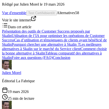
Rédigé par
Julien Morel
le
19 mars 2026
Vue d'ensemble
Alternatives
58
Test Certifié
bientôt
Voir le site internet
Dans cet article
Présentation des outils de Customer Success proposés par
Skalin
Utilisation de l’IA pour optimiser les opérations de Customer
Success
Cas d’utilisation et témoignages de clients ayant bénéficié de
Skalin
Pourquoi chercher une alternative à Skalin ?
Les meilleures
alternatives à Skalin sur le marché du Service client
Comment choisir
la bonne alternative à Skalin
Tableau comparatif des alternatives à
Skalin
Foire aux questions (FAQ)
Conclusion
Julien Morel
Éditorial La Fabrique
19 mars 2026
25 min de lecture