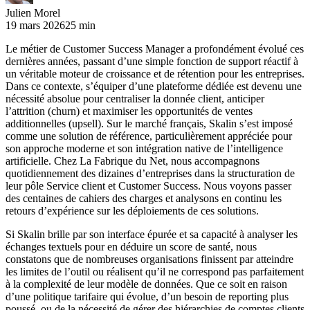
Julien Morel
19 mars 2026
25 min
Le métier de Customer Success Manager a profondément évolué ces
dernières années, passant d’une simple fonction de support réactif à
un véritable moteur de croissance et de rétention pour les entreprises.
Dans ce contexte, s’équiper d’une plateforme dédiée est devenu une
nécessité absolue pour centraliser la donnée client, anticiper
l’attrition (churn) et maximiser les opportunités de ventes
additionnelles (upsell). Sur le marché français, Skalin s’est imposé
comme une solution de référence, particulièrement appréciée pour
son approche moderne et son intégration native de l’intelligence
artificielle. Chez La Fabrique du Net, nous accompagnons
quotidiennement des dizaines d’entreprises dans la structuration de
leur pôle Service client et Customer Success. Nous voyons passer
des centaines de cahiers des charges et analysons en continu les
retours d’expérience sur les déploiements de ces solutions.
Si Skalin brille par son interface épurée et sa capacité à analyser les
échanges textuels pour en déduire un score de santé, nous
constatons que de nombreuses organisations finissent par atteindre
les limites de l’outil ou réalisent qu’il ne correspond pas parfaitement
à la complexité de leur modèle de données. Que ce soit en raison
d’une politique tarifaire qui évolue, d’un besoin de reporting plus
poussé, ou de la nécessité de gérer des hiérarchies de comptes clients