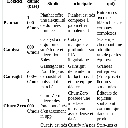
Logiciel
estimé
Skalin
principale
qui)
(base)
Entreprises
Planhat offre
Planhat est très
1
avec des
une flexibilité
complexe à
Planhat
000+
hiérarchies de
de données
paramétrer
€/mois
comptes
illimitée
initialement
complexes
Catalyst a une
Catalyst
Scale-ups
ergonomie
manque de
cherchant une
800+
Catalyst
supérieure et
profondeur sur
adoption
€/mois
intégration
l’IA
rapide par les
Sales
linguistique
équipes
Gainsight est
Gainsight
Grandes
2
l’outil le plus
demande un
entreprises
Gainsight
000+
exhaustif et
budget massif
(Enterprise) ou
€/mois
puissant du
et une équipe
licornes
marché
dédiée
structurées
ChurnZero
Éditeurs de
ChurnZero
possède une
logiciels
1
intègre des
interface
souhaitant
ChurnZero
000+
fonctionnalités
utilisateur
communiquer
€/mois
d’engagement
assez dense et
dans leur
in-app
datée
produit
Custify est très
Custify n’a pas
Start-ups et