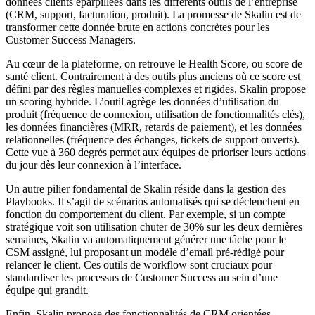
données clients éparpillées dans les différents outils de l’entreprise
(CRM, support, facturation, produit). La promesse de Skalin est de
transformer cette donnée brute en actions concrètes pour les
Customer Success Managers.
Au cœur de la plateforme, on retrouve le Health Score, ou score de
santé client. Contrairement à des outils plus anciens où ce score est
défini par des règles manuelles complexes et rigides, Skalin propose
un scoring hybride. L’outil agrège les données d’utilisation du
produit (fréquence de connexion, utilisation de fonctionnalités clés),
les données financières (MRR, retards de paiement), et les données
relationnelles (fréquence des échanges, tickets de support ouverts).
Cette vue à 360 degrés permet aux équipes de prioriser leurs actions
du jour dès leur connexion à l’interface.
Un autre pilier fondamental de Skalin réside dans la gestion des
Playbooks. Il s’agit de scénarios automatisés qui se déclenchent en
fonction du comportement du client. Par exemple, si un compte
stratégique voit son utilisation chuter de 30% sur les deux dernières
semaines, Skalin va automatiquement générer une tâche pour le
CSM assigné, lui proposant un modèle d’email pré-rédigé pour
relancer le client. Ces outils de workflow sont cruciaux pour
standardiser les processus de Customer Success au sein d’une
équipe qui grandit.
Enfin, Skalin propose des fonctionnalités de CRM orientées