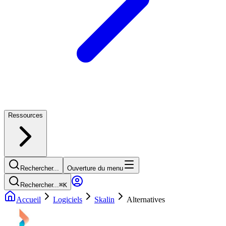
Ressources
Rechercher...
Ouverture du menu
Rechercher...
⌘
K
Accueil
Logiciels
Skalin
Alternatives