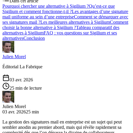
Dans cet article
Pourquoi chercher une alternative à Sigilium ?
Qu’est-ce que
Sigilium et comment fonctionne-t-il ?
Les avantages d’une signature
mail uniforme au sein d’une entreprise
Comment se démarquer avec
ses signatures mail ?
Les meilleures alternatives à Sigilium
Comment
choisir la bonne alternative à Sigilium ?
Tableau comparatif des
alternatives à Sigilium
FAQ : vos questions sur Sigilium et ses
alternatives
Conclusion
Julien Morel
Éditorial La Fabrique
03 avr. 2026
25 min de lecture
Julien Morel
03 avr. 2026
25 min
La gestion des signatures mail en entreprise est un sujet qui peut
sembler anodin au premier abord, mais qui révèle rapidement sa
complexité dès que l’on dépasse la dizaine de collaborateurs.