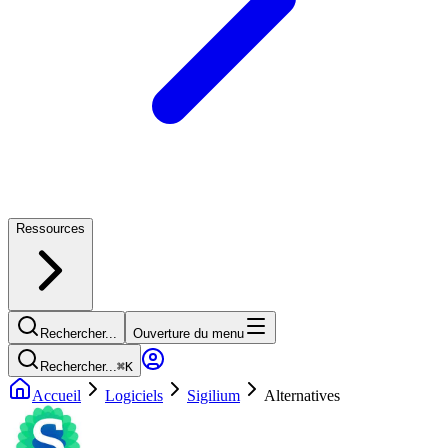
Ressources
Rechercher...
Ouverture du menu
Rechercher...
⌘
K
Accueil
Logiciels
Sigilium
Alternatives