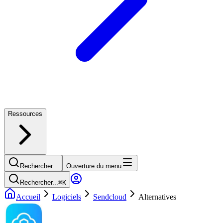
Ressources
Rechercher...
Ouverture du menu
Rechercher...
⌘
K
Accueil
Logiciels
Sendcloud
Alternatives