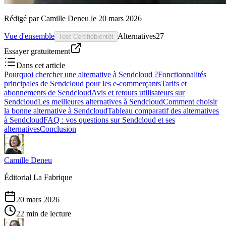
Rédigé par
Camille Deneu
le
20 mars 2026
Vue d'ensemble
Alternatives
27
Test Certifié
bientôt
Essayer gratuitement
Dans cet article
Pourquoi chercher une alternative à Sendcloud ?
Fonctionnalités
principales de Sendcloud pour les e-commerçants
Tarifs et
abonnements de Sendcloud
Avis et retours utilisateurs sur
Sendcloud
Les meilleures alternatives à Sendcloud
Comment choisir
la bonne alternative à Sendcloud
Tableau comparatif des alternatives
à Sendcloud
FAQ : vos questions sur Sendcloud et ses
alternatives
Conclusion
Camille Deneu
Éditorial La Fabrique
20 mars 2026
22 min de lecture