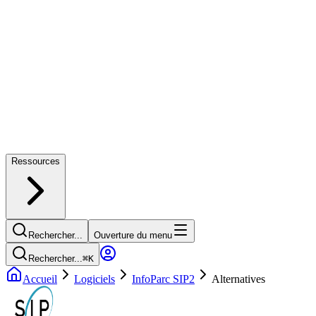
Ressources
Rechercher...
Ouverture du menu
Rechercher...
⌘
K
Accueil
Logiciels
InfoParc SIP2
Alternatives