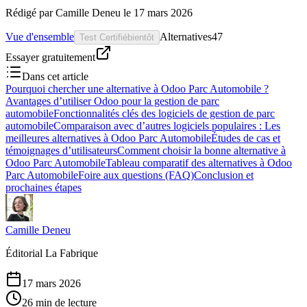
Rédigé par
Camille Deneu
le
17 mars 2026
Vue d'ensemble
Alternatives
47
Test Certifié
bientôt
Essayer gratuitement
Dans cet article
Pourquoi chercher une alternative à Odoo Parc Automobile ?
Avantages d’utiliser Odoo pour la gestion de parc
automobile
Fonctionnalités clés des logiciels de gestion de parc
automobile
Comparaison avec d’autres logiciels populaires : Les
meilleures alternatives à Odoo Parc Automobile
Études de cas et
témoignages d’utilisateurs
Comment choisir la bonne alternative à
Odoo Parc Automobile
Tableau comparatif des alternatives à Odoo
Parc Automobile
Foire aux questions (FAQ)
Conclusion et
prochaines étapes
Camille Deneu
Éditorial La Fabrique
17 mars 2026
26 min de lecture