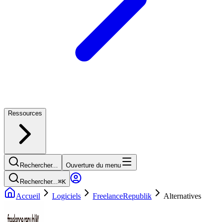
Ressources
Rechercher...
Ouverture du menu
Rechercher...
⌘
K
Accueil
Logiciels
FreelanceRepublik
Alternatives