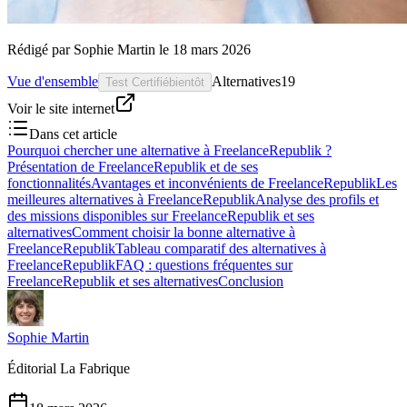
Rédigé par
Sophie Martin
le
18 mars 2026
Vue d'ensemble
Alternatives
19
Test Certifié
bientôt
Voir le site internet
Dans cet article
Pourquoi chercher une alternative à FreelanceRepublik ?
Présentation de FreelanceRepublik et de ses
fonctionnalités
Avantages et inconvénients de FreelanceRepublik
Les
meilleures alternatives à FreelanceRepublik
Analyse des profils et
des missions disponibles sur FreelanceRepublik et ses
alternatives
Comment choisir la bonne alternative à
FreelanceRepublik
Tableau comparatif des alternatives à
FreelanceRepublik
FAQ : questions fréquentes sur
FreelanceRepublik et ses alternatives
Conclusion
Sophie Martin
Éditorial La Fabrique