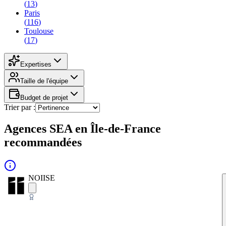
(
13
)
Paris
(
116
)
Toulouse
(
17
)
Expertises
Taille de l'équipe
Budget de projet
Trier par :
Agences SEA en Île-de-France
recommandées
NOIISE