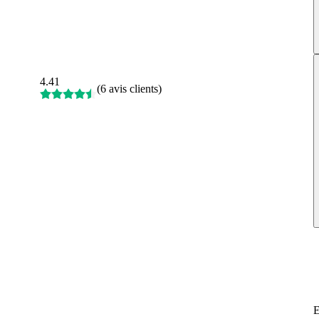
4.41
(
6 avis clients
)
E