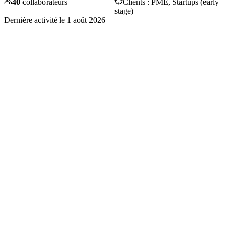
40
collaborateurs
Clients :
PME, Startups (early
stage)
Dernière activité le
1 août 2026