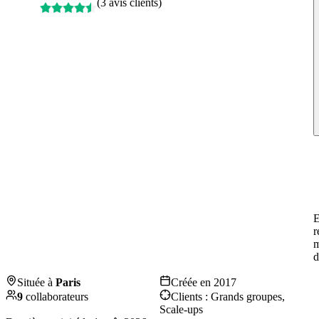
(
3 avis clients
)
E
r
m
d
Située à
Paris
Créée en
2017
9
collaborateurs
Clients :
Grands groupes,
Scale-ups