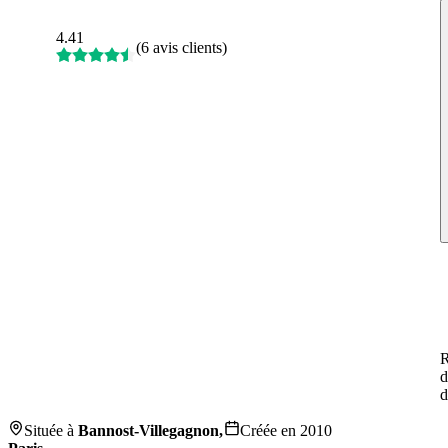
4.41
(
6 avis clients
)
R
d
d
Située à
Bannost-Villegagnon,
Créée en
2010