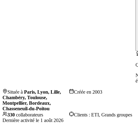
Q
é
Située à
Paris, Lyon, Lille,
Créée en
2003
Chambéry, Toulouse,
Montpellier, Bordeaux,
Chasseneuil-du-Poitou
330
collaborateurs
Clients :
ETI, Grands groupes
Dernière activité le
1 août 2026