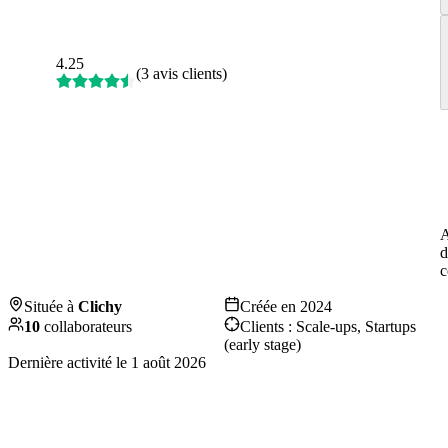
4.25
(
3 avis clients
)
A
d
c
Située à
Clichy
Créée en
2024
10
collaborateurs
Clients :
Scale-ups, Startups
(early stage)
Dernière activité le
1 août 2026