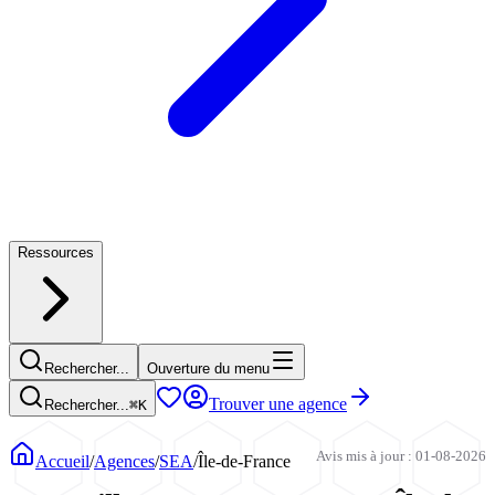
Ressources
Rechercher...
Ouverture du menu
Trouver une agence
Rechercher...
⌘
K
Avis mis à jour : 01-08-2026
Accueil
/
Agences
/
SEA
/
Île-de-France