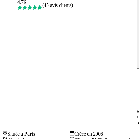
4.76
(
45 avis clients
)
R
a
p
Située à
Paris
Créée en
2006