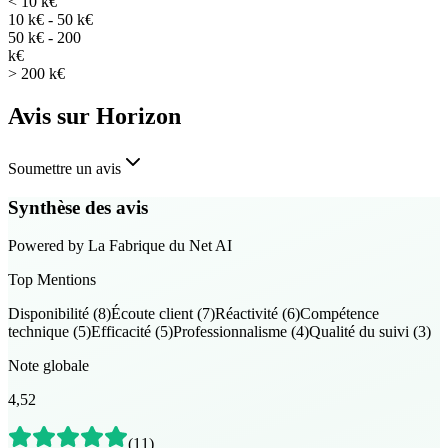
< 10 k€
10 k€ - 50 k€
50 k€ - 200
k€
> 200 k€
Avis sur Horizon
Soumettre un avis
Synthèse des avis
Powered by
La Fabrique du Net
AI
Top Mentions
Disponibilité
(
8
)
Écoute client
(
7
)
Réactivité
(
6
)
Compétence
technique
(
5
)
Efficacité
(
5
)
Professionnalisme
(
4
)
Qualité du suivi
(
3
)
Note globale
4,52
(
11
)