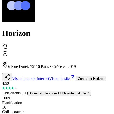
Horizon
6 Rue Duret, 75116 Paris • Créée en 2019
Visiter leur site internet
Visiter le site
Contacter Horizon
4.52
Avis clients
(
11
)
Comment le score LFDN est-il calculé ?
100
%
Planification
16
+
Collaborateurs