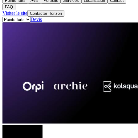
Points forts
Avis
Portfolio
Services
Localisation
Contact
FAQ
Visiter le site
Contacter Horizon
Devis