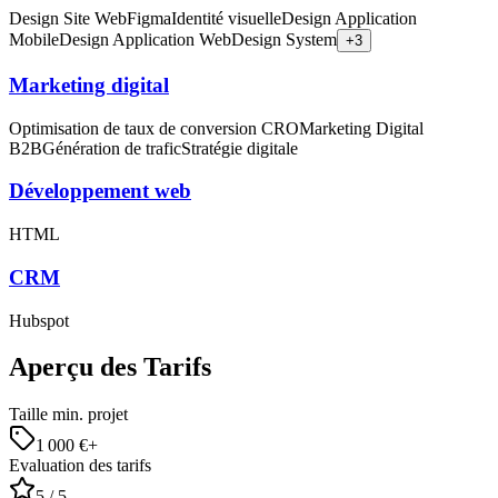
Design Site Web
Figma
Identité visuelle
Design Application
Mobile
Design Application Web
Design System
+
3
Marketing digital
Optimisation de taux de conversion CRO
Marketing Digital
B2B
Génération de trafic
Stratégie digitale
Développement web
HTML
CRM
Hubspot
Aperçu des Tarifs
Taille min. projet
1 000
€+
Evaluation des tarifs
5
/ 5