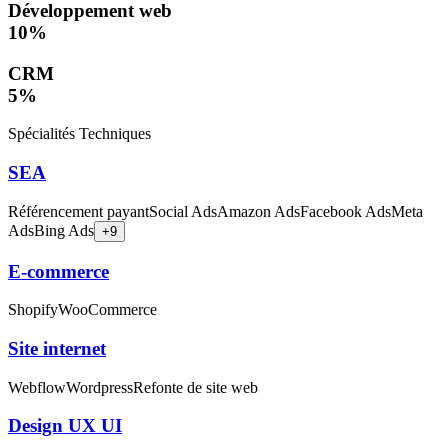
Développement web
10
%
CRM
5
%
Spécialités Techniques
SEA
Référencement payant
Social Ads
Amazon Ads
Facebook Ads
Meta
Ads
Bing Ads
+
9
E-commerce
Shopify
WooCommerce
Site internet
Webflow
Wordpress
Refonte de site web
Design UX UI