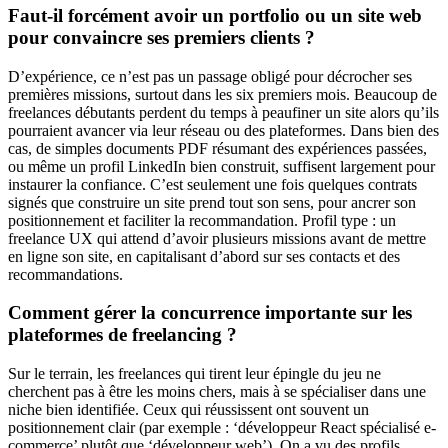
Faut-il forcément avoir un portfolio ou un site web
pour convaincre ses premiers clients ?
D’expérience, ce n’est pas un passage obligé pour décrocher ses
premières missions, surtout dans les six premiers mois. Beaucoup de
freelances débutants perdent du temps à peaufiner un site alors qu’ils
pourraient avancer via leur réseau ou des plateformes. Dans bien des
cas, de simples documents PDF résumant des expériences passées,
ou même un profil LinkedIn bien construit, suffisent largement pour
instaurer la confiance. C’est seulement une fois quelques contrats
signés que construire un site prend tout son sens, pour ancrer son
positionnement et faciliter la recommandation. Profil type : un
freelance UX qui attend d’avoir plusieurs missions avant de mettre
en ligne son site, en capitalisant d’abord sur ses contacts et des
recommandations.
Comment gérer la concurrence importante sur les
plateformes de freelancing ?
Sur le terrain, les freelances qui tirent leur épingle du jeu ne
cherchent pas à être les moins chers, mais à se spécialiser dans une
niche bien identifiée. Ceux qui réussissent ont souvent un
positionnement clair (par exemple : ‘développeur React spécialisé e-
commerce’ plutôt que ‘développeur web’). On a vu des profils