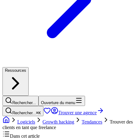
Ressources
Rechercher...
Ouverture du menu
Trouver une agence
Rechercher...
⌘
K
Logiciels
Growth hacking
Tendances
Trouver des
clients en tant que freelance
Dans cet article