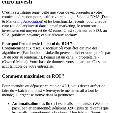
euro investi
C’est la statistique reine, celle que vous devez présenter à votre
comité de direction pour justifier votre budget. Selon la DMA (Data
& Marketing
Association
) et les benchmarks récents, pour chaque
euro (ou dollar) investi dans l’email marketing, le retour sur
investissement moyen est de 42 euros. C’est supérieur au SEO, au
SEA (publicité payante) et aux réseaux sociaux.
Pourquoi l’email reste-t-il le roi du ROI ?
Contrairement aux réseaux sociaux où vous êtes esclave des
algorithmes (Facebook ou LinkedIn peuvent diviser votre portée par
10 du jour au lendemain), l’email est un canal « propriétaire »
(Owned Media). Votre base de données vous appartient. C’est un
actif tangible de votre entreprise.
Comment maximiser ce ROI ?
Pour atteindre ou dépasser ce ratio de 42:1, vous devez arrêter de
faire du « batch and blast » (envoyer le même email à tout le
monde). L’argent se trouve dans la pertinence :
Automatisation des flux :
Les emails automatisés (Welcome
pack, panier abandonné) génèrent 320% plus de revenus que
les emails promotionnels classiques. Une fois configurés, ils