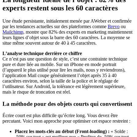
experts restent sous les 60 caractères
Une étude persistante, initialement menée par AWeber et confirmée
par les tendances actuelles sur des plateformes comme
Brevo
ou
Mailchimp
, montre que 82% des experts en marketing maintiennent
leurs lignes d’objet sous la barre des 60 caractères. La moyenne se
situe même souvent autour de 40 à 45 caractères.
L’analyse technique derrière ce chiffre
Ce n’est pas une question de style, c’est une contrainte technique
pure et dure liée au mobile. Sur un iPhone en mode portrait
(l’appareil le plus utilisé pour lire les mails, nous y reviendrons),
l’application Mail coupe généralement l’objet après 35 à 40
caractères environ, selon la taille de la police et le réglage de
l’utilisateur. Sur Android, la tolérance est légèrement supérieure,
mais le risque de troncation est réel.
La méthode pour des objets courts qui convertissent
Écrire court est plus difficile qu’écrire long. Vous devez être
percutant. Voici mon approche pour optimiser cet espace restreint :
Placez les mots-clés au début (Front-loading) :
« Solde :
-50% sur tout » est meilleur que « Profitez de -50% sur tout