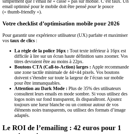
simplement que l’email ne « casse » pas sur mobile. C’est faux. Un
email optimisé pour le mobile doit être pensé
pour
le pouce
(« thumb-friendly »).
Votre checklist d’optimisation mobile pour 2026
Pour garantir une expérience utilisateur (UX) parfaite et maximiser
vos
taux de clics
:
La règle de la police 16px :
Tout texte inférieur à 16px est
difficile à lire sur un écran haute définition sans zoomer. Vos
titres devraient être au moins à 22px.
Boutons CTA (Call-to-Action) larges :
Apple recommande
une zone tactile minimale de 44×44 pixels. Vos boutons
doivent s’étendre sur toute la largeur de l’écran sur mobile
pour être immanquables.
Attention au Dark Mode :
Plus de 35% des utilisateurs
consultent leurs emails en mode sombre. Si vous utilisez des
logos noirs sur fond transparent, ils disparaîtront. Ajoutez
toujours une lueur blanche ou un contour autour de vos
éléments noirs transparents, ou utilisez des formats d’image
adaptés.
Le ROI de l’emailing : 42 euros pour 1