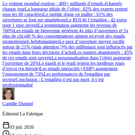
Le volume mondial explose : 400+ milliards d’emails échangés
chaque jour
La longueur idéale de l’objet : 82% des experts restent
sous les 60 caractères
Le mobile règne en maître : 61% des
ouvertures se font sur smartphone
Le ROI de l’emailing : 42 euros
pour 1 euro investi
La segmentation augmente les revenus de
760%
Les emails de bienvenue génèrent 4x plus d’ouvertures et 5x
plus de clics
49 % des consommateurs aiment recevoir des emails
promotionnels hebdomadaires
Le taux d’ouverture moyen oscille
autour de 21% (mais attention !)
% des milléniaux sont influencés par
les emails dans leurs décisions d’achat
Les paniers abandonnés : 45%
de ces emails sont ouverts
La personnalisation dans l’objet augmente
l’ouverture de 26%
Le mardi et le jeudi restent les meilleurs jours
d’envoi (en théorie)
Les emails interactifs (AMP) augmentent
l’engagement de 73%
Les performances de l'emailing par
secteur
Conclusion : L’emailing n’est pas mort, il s’est
professionnalisé
Camille Durand
Éditorial La Fabrique
03 juil. 2026