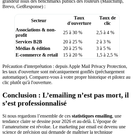
grandeur issus des benchmarks publics des routeurs (Mailchimp,
Brevo, GetResponse) :
Taux
Taux de
Secteur
d'ouverture
clic
Associations & non-
25 à 30 %
2,5 à 4 %
profit
Services B2B
20 à 25 %
2 à 3 %
Médias & édition
20 à 25 %
3 à 5 %
E-commerce & retail
15 à 20 %
1,5 à 2,5 %
Précaution d'interprétation : depuis Apple Mail Privacy Protection,
les taux d'ouverture sont mécaniquement gonflés (préchargement
automatique). Comparez-vous à votre propre historique et pilotez au
clic plutôt qu'à l'ouverture.
Conclusion : L’emailing n’est pas mort, il
s’est professionnalisé
Si nous regardons l’ensemble de ces
statistiques emailing
, une
tendance claire se dessine pour 2026 et au-delà. L’époque de
l’amateurisme est révolue. Le marketing par email est devenu une
science de précision qui demande de maîtriser la technique