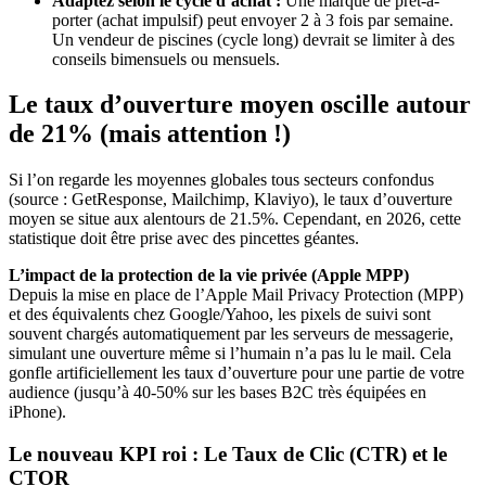
Adaptez selon le cycle d’achat :
Une marque de prêt-à-
porter (achat impulsif) peut envoyer 2 à 3 fois par semaine.
Un vendeur de piscines (cycle long) devrait se limiter à des
conseils bimensuels ou mensuels.
Le taux d’ouverture moyen oscille autour
de 21% (mais attention !)
Si l’on regarde les moyennes globales tous secteurs confondus
(source : GetResponse, Mailchimp, Klaviyo), le taux d’ouverture
moyen se situe aux alentours de 21.5%. Cependant, en 2026, cette
statistique doit être prise avec des pincettes géantes.
L’impact de la protection de la vie privée (Apple MPP)
Depuis la mise en place de l’Apple Mail Privacy Protection (MPP)
et des équivalents chez Google/Yahoo, les pixels de suivi sont
souvent chargés automatiquement par les serveurs de messagerie,
simulant une ouverture même si l’humain n’a pas lu le mail. Cela
gonfle artificiellement les taux d’ouverture pour une partie de votre
audience (jusqu’à 40-50% sur les bases B2C très équipées en
iPhone).
Le nouveau KPI roi : Le Taux de Clic (CTR) et le
CTOR