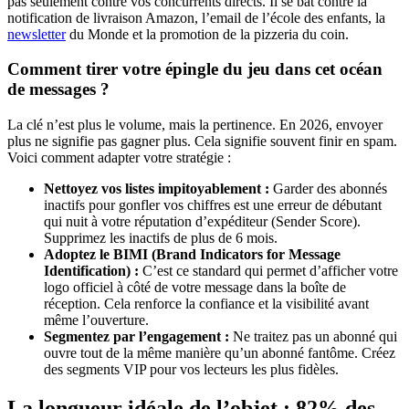
pas seulement contre vos concurrents directs. Il se bat contre la
notification de livraison Amazon, l’email de l’école des enfants, la
newsletter
du Monde et la promotion de la pizzeria du coin.
Comment tirer votre épingle du jeu dans cet océan
de messages ?
La clé n’est plus le volume, mais la pertinence. En 2026, envoyer
plus ne signifie pas gagner plus. Cela signifie souvent finir en spam.
Voici comment adapter votre stratégie :
Nettoyez vos listes impitoyablement :
Garder des abonnés
inactifs pour gonfler vos chiffres est une erreur de débutant
qui nuit à votre réputation d’expéditeur (Sender Score).
Supprimez les inactifs de plus de 6 mois.
Adoptez le BIMI (Brand Indicators for Message
Identification) :
C’est ce standard qui permet d’afficher votre
logo officiel à côté de votre message dans la boîte de
réception. Cela renforce la confiance et la visibilité avant
même l’ouverture.
Segmentez par l’engagement :
Ne traitez pas un abonné qui
ouvre tout de la même manière qu’un abonné fantôme. Créez
des segments VIP pour vos lecteurs les plus fidèles.
La longueur idéale de l’objet : 82% des