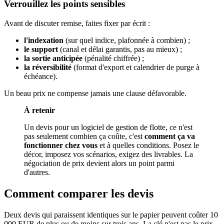
Verrouillez les points sensibles
Avant de discuter remise, faites fixer par écrit :
l'indexation
(sur quel indice, plafonnée à combien) ;
le support
(canal et délai garantis, pas au mieux) ;
la sortie anticipée
(pénalité chiffrée) ;
la réversibilité
(format d'export et calendrier de purge à
échéance).
Un beau prix ne compense jamais une clause défavorable.
À retenir
Un devis pour un logiciel de gestion de flotte, ce n'est
pas seulement combien ça coûte, c'est
comment ça va
fonctionner chez vous
et à quelles conditions. Posez le
décor, imposez vos scénarios, exigez des livrables. La
négociation de prix devient alors un point parmi
d'autres.
Comment comparer les devis
Deux devis qui paraissent identiques sur le papier peuvent coûter 10
000 EUR de plus ou de moins sur trois ans. La clé n'est pas le prix