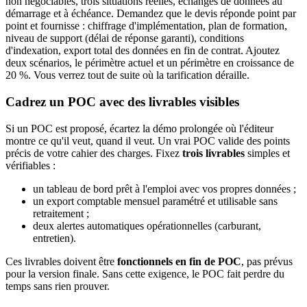
non négociables, trois situations réelles, échanges de données au
démarrage et à échéance. Demandez que le devis réponde point par
point et fournisse : chiffrage d'implémentation, plan de formation,
niveau de support (délai de réponse garanti), conditions
d'indexation, export total des données en fin de contrat. Ajoutez
deux scénarios, le périmètre actuel et un périmètre en croissance de
20 %. Vous verrez tout de suite où la tarification déraille.
Cadrez un POC avec des livrables visibles
Si un POC est proposé, écartez la démo prolongée où l'éditeur
montre ce qu'il veut, quand il veut. Un vrai POC valide des points
précis de votre cahier des charges. Fixez
trois livrables
simples et
vérifiables :
un tableau de bord prêt à l'emploi avec vos propres données ;
un export comptable mensuel paramétré et utilisable sans
retraitement ;
deux alertes automatiques opérationnelles (carburant,
entretien).
Ces livrables doivent être
fonctionnels en fin de POC
, pas prévus
pour la version finale. Sans cette exigence, le POC fait perdre du
temps sans rien prouver.