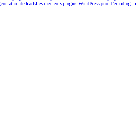
génération de leads
Les meilleurs plugins WordPress pour l’emailing
Troi