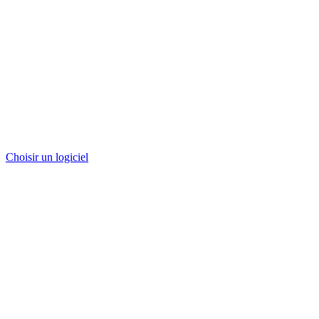
Choisir un logiciel