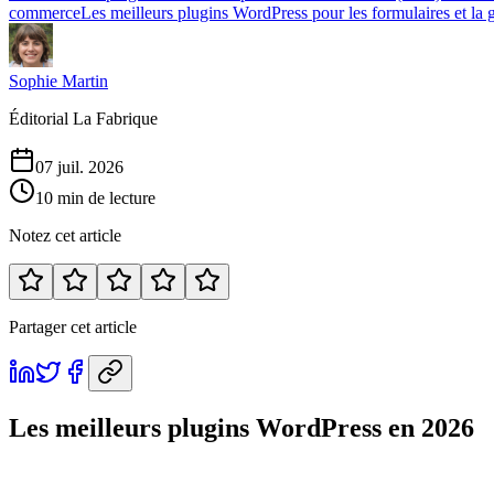
commerce
Les meilleurs plugins WordPress pour les formulaires et la 
Sophie Martin
Éditorial La Fabrique
07 juil. 2026
10 min de lecture
Notez cet article
Partager cet article
Les meilleurs plugins WordPress en 2026