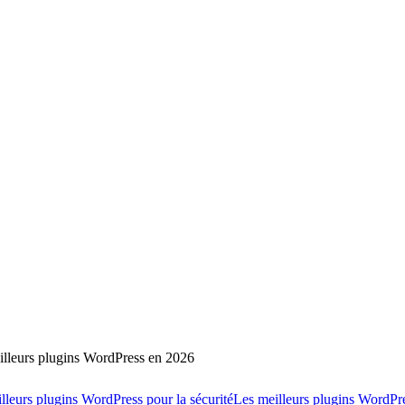
illeurs plugins WordPress en 2026
lleurs plugins WordPress pour la sécurité
Les meilleurs plugins WordPr