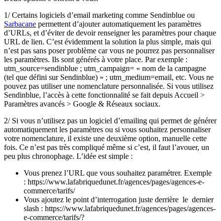
1/ Certains logiciels d’email marketing comme Sendinblue ou
Sarbacane
permettent d’ajouter automatiquement les paramètres
d’URLs, et d’éviter de devoir renseigner les paramètres pour chaque
URL de lien. C’est évidemment la solution la plus simple, mais qui
n’est pas sans poser problème car vous ne pourrez pas personnaliser
les paramètres. Ils sont générés à votre place. Par exemple :
utm_source=sendinblue ; utm_campaign= « nom de la campagne
(tel que défini sur Sendinblue) » ; utm_medium=email, etc. Vous ne
pouvez pas utiliser une nomenclature personnalisée. Si vous utilisez
Sendinblue, l’accès à cette fonctionnalité se fait depuis Accueil >
Paramètres avancés > Google & Réseaux sociaux.
2/ Si vous n’utilisez pas un logiciel d’emailing qui permet de générer
automatiquement les paramètres ou si vous souhaitez personnaliser
votre nomenclature, il existe une deuxième option, manuelle cette
fois. Ce n’est pas très compliqué même si c’est, il faut l’avouer, un
peu plus chronophage. L’idée est simple :
Vous prenez l’URL que vous souhaitez paramétrer. Exemple
: https://www.lafabriquedunet.fr/agences/pages/agences-e-
commerce/tarifs/
Vous ajoutez le point d’interrogation juste derrière le dernier
slash : https://www.lafabriquedunet.fr/agences/pages/agences-
e-commerce/tarifs/?