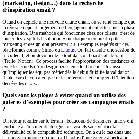
(marketing, design…) dans la recherche
d’inspiration email ?
Quand on déploie une nouvelle charte email, on se rend compte que
la réussite dépend largement de l’engagement collectif dans la phase
d’inspiration. Une méthode qui fonctionne chez nos clients, c’est de
lancer des « sprints inspiration » où chaque membre du pôle
marketing et design doit présenter 2 à 3 exemples repérés sur des
plateformes comme Stripo ou
Litmus
. On fait ensuite une session de
tri collectif, et on documente le tout dans un board collaboratif
(Trello, Notion). Ce process facilite l’appropriation des tendances et
évite les écueils d’un design pensé en silo. On constate aussi
qu’impliquer les équipes métier dès le début fluidifie la validation
finale, car chacun a vu passer les références et comprend l’intention
derrière les choix.
Quels sont les pièges à éviter quand on utilise des
galeries d’exemples pour créer ses campagnes emails
?
Un retour régulier sur le terrain : beaucoup de designers juniors ont
tendance à s’inspirer de designs très visuels sans vérifier la
délivrabilité ou la compatibilité technique. On a eu le cas dans une
startup e-commerce où un email inspiré d’une galerie américaine