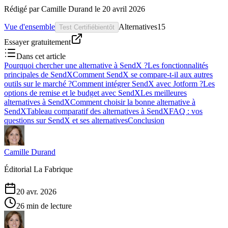
Rédigé par
Camille Durand
le
20 avril 2026
Vue d'ensemble
Alternatives
15
Test Certifié
bientôt
Essayer gratuitement
Dans cet article
Pourquoi chercher une alternative à SendX ?
Les fonctionnalités
principales de SendX
Comment SendX se compare-t-il aux autres
outils sur le marché ?
Comment intégrer SendX avec Jotform ?
Les
options de remise et le budget avec SendX
Les meilleures
alternatives à SendX
Comment choisir la bonne alternative à
SendX
Tableau comparatif des alternatives à SendX
FAQ : vos
questions sur SendX et ses alternatives
Conclusion
Camille Durand
Éditorial La Fabrique
20 avr. 2026
26 min de lecture