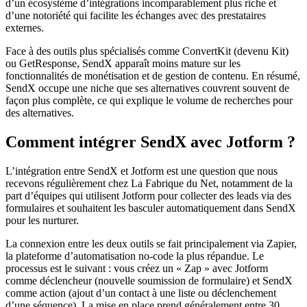
d’un écosystème d’intégrations incomparablement plus riche et
d’une notoriété qui facilite les échanges avec des prestataires
externes.
Face à des outils plus spécialisés comme ConvertKit (devenu Kit)
ou GetResponse, SendX apparaît moins mature sur les
fonctionnalités de monétisation et de gestion de contenu. En résumé,
SendX occupe une niche que ses alternatives couvrent souvent de
façon plus complète, ce qui explique le volume de recherches pour
des alternatives.
Comment intégrer SendX avec Jotform ?
L’intégration entre SendX et Jotform est une question que nous
recevons régulièrement chez La Fabrique du Net, notamment de la
part d’équipes qui utilisent Jotform pour collecter des leads via des
formulaires et souhaitent les basculer automatiquement dans SendX
pour les nurturer.
La connexion entre les deux outils se fait principalement via Zapier,
la plateforme d’automatisation no-code la plus répandue. Le
processus est le suivant : vous créez un « Zap » avec Jotform
comme déclencheur (nouvelle soumission de formulaire) et SendX
comme action (ajout d’un contact à une liste ou déclenchement
d’une séquence). La mise en place prend généralement entre 30