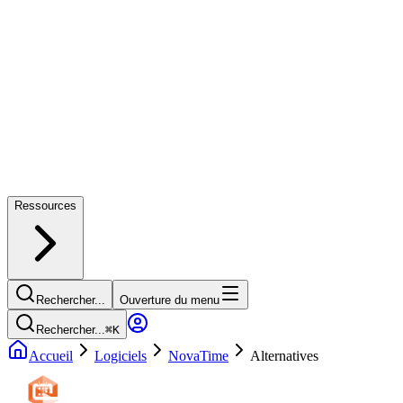
Ressources
Rechercher...
Ouverture du menu
Rechercher...
⌘
K
Accueil
Logiciels
NovaTime
Alternatives