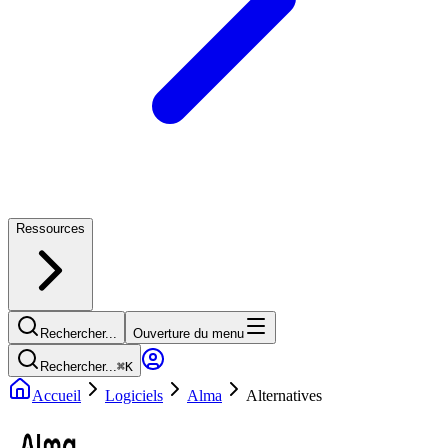
Ressources
Rechercher...
Ouverture du menu
Rechercher...
⌘
K
Accueil
Logiciels
Alma
Alternatives