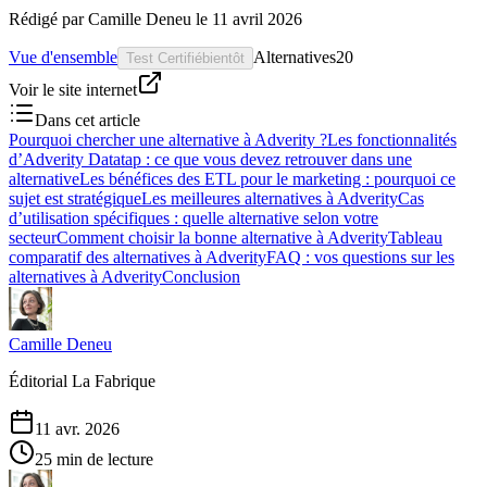
Rédigé par
Camille Deneu
le
11 avril 2026
Vue d'ensemble
Alternatives
20
Test Certifié
bientôt
Voir le site internet
Dans cet article
Pourquoi chercher une alternative à Adverity ?
Les fonctionnalités
d’Adverity Datatap : ce que vous devez retrouver dans une
alternative
Les bénéfices des ETL pour le marketing : pourquoi ce
sujet est stratégique
Les meilleures alternatives à Adverity
Cas
d’utilisation spécifiques : quelle alternative selon votre
secteur
Comment choisir la bonne alternative à Adverity
Tableau
comparatif des alternatives à Adverity
FAQ : vos questions sur les
alternatives à Adverity
Conclusion
Camille Deneu
Éditorial La Fabrique
11 avr. 2026
25 min de lecture