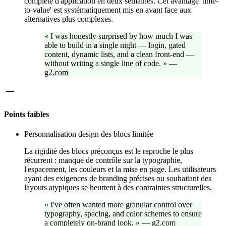
complète d'application en deux semaines. Cet avantage 'time-
to-value' est systématiquement mis en avant face aux
alternatives plus complexes.
«
I was honestly surprised by how much I was
able to build in a single night — login, gated
content, dynamic lists, and a clean front-end —
without writing a single line of code.
»
—
g2.com
Points faibles
Personnalisation design des blocs limitée
La rigidité des blocs préconçus est le reproche le plus
récurrent : manque de contrôle sur la typographie,
l'espacement, les couleurs et la mise en page. Les utilisateurs
ayant des exigences de branding précises ou souhaitant des
layouts atypiques se heurtent à des contraintes structurelles.
«
I've often wanted more granular control over
typography, spacing, and color schemes to ensure
a completely on-brand look.
»
—
g2.com