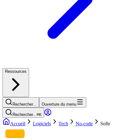
Ressources
Rechercher...
Ouverture du menu
Rechercher...
⌘
K
Accueil
Logiciels
Tech
No-code
Softr