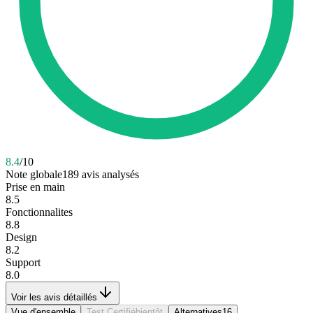
8.4
/10
Note globale
189
avis analysés
Prise en main
8.5
Fonctionnalites
8.8
Design
8.2
Support
8.0
Voir les avis détaillés
Vue d'ensemble
Test Certifié
bientôt
Alternatives
16