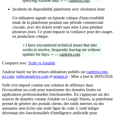
querying Airtable data.
»
—
capterra.com
Incidents de disponibilité plateforme avec résolution lente
Un utilisateur signale un épisode critique d'inaccessibilité
totale de la plateforme pendant une période commerciale
cruciale, avec des tickets restés sans mise à jour pendant
plusieurs jours. Ce point impacte la confiance pour des usages
en production critique.
«
I have encountered technical issues that take
weeks to resolve, frequently leaving me without
updates for days.
»
—
capterra.com
Comparer avec :
Softr
vs
Airtable
Analyse basée sur les retours utilisateurs publiés sur
capterra.com
,
g2.com
,
softwareadvice.com
et
getapp.fr
·
Mise a jour le 28/05/2026
Softr s'est imposé comme une solution de référence dans
l'écosystème no-code pour transformer des données brutes en
applications professionnelles fonctionnelles. En s'appuyant sur des
sources de données comme Airtable ou Google Sheets, la plateforme
permet de générer des portails clients, des outils internes ou des
annuaires sans écrire une seule ligne de code. L'outil intègre
désormais des fonctionnalités d'intelligence artificielle pour