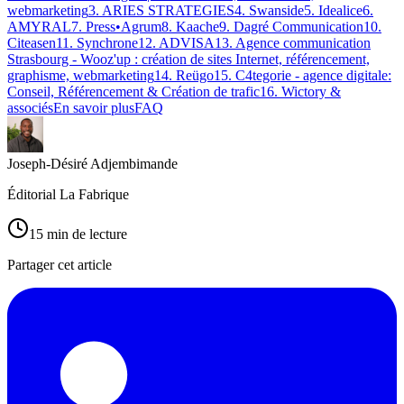
webmarketing
3
.
ARIES STRATEGIES
4
.
Swanside
5
.
Idealice
6
.
AMYRAL
7
.
Press•Agrum
8
.
Kaache
9
.
Dagré Communication
10
.
Citeasen
11
.
Synchrone
12
.
ADVISA
13
.
Agence communication
Strasbourg - Wooz'up : création de sites Internet, référencement,
graphisme, webmarketing
14
.
Reügo
15
.
C4tegorie - agence digitale:
Conseil, Référencement & Création de trafic
16
.
Wictory &
associés
En savoir plus
FAQ
Joseph-Désiré Adjembimande
Éditorial La Fabrique
15
min de lecture
Partager cet article