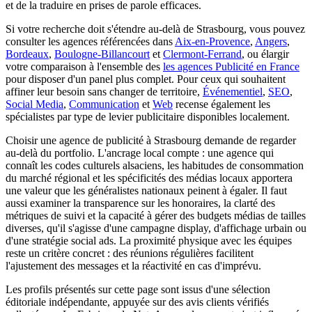
et de la traduire en prises de parole efficaces.
Si votre recherche doit s'étendre au-delà de Strasbourg, vous pouvez
consulter les agences référencées dans
Aix-en-Provence
,
Angers
,
Bordeaux
,
Boulogne-Billancourt
et
Clermont-Ferrand
, ou élargir
votre comparaison à l'ensemble des
les agences Publicité en France
pour disposer d'un panel plus complet. Pour ceux qui souhaitent
affiner leur besoin sans changer de territoire,
Événementiel
,
SEO
,
Social Media
,
Communication
et
Web
recense également les
spécialistes par type de levier publicitaire disponibles localement.
Choisir une agence de publicité à Strasbourg demande de regarder
au-delà du portfolio. L'ancrage local compte : une agence qui
connaît les codes culturels alsaciens, les habitudes de consommation
du marché régional et les spécificités des médias locaux apportera
une valeur que les généralistes nationaux peinent à égaler. Il faut
aussi examiner la transparence sur les honoraires, la clarté des
métriques de suivi et la capacité à gérer des budgets médias de tailles
diverses, qu'il s'agisse d'une campagne display, d'affichage urbain ou
d'une stratégie social ads. La proximité physique avec les équipes
reste un critère concret : des réunions régulières facilitent
l'ajustement des messages et la réactivité en cas d'imprévu.
Les profils présentés sur cette page sont issus d'une sélection
éditoriale indépendante, appuyée sur des avis clients vérifiés