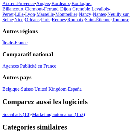
Aix-en-Provence
·
Angers
·
Bordeaux
·
Boulogne-
Billancourt
·
Clermont-Ferrand
·
Dijon
·
Grenoble
·
Levallois-
Perret
·
Lille
·
Lyon
·
Marseille
·
Montpellier
·
Nancy
·
Nantes
·
Neuilly-sur-
Seine
·
Nice
·
Orléans
·
Paris
·
Rennes
·
Roubaix
·
Saint-Étienne
·
Toulouse
Autres régions
Île-de-France
Comparatif national
Agences Publicité en France
Autres pays
Belgique
·
Suisse
·
United Kingdom
·
España
Comparez aussi les logiciels
Social ads
(
10
)
·
Marketing automation
(
153
)
Catégories similaires