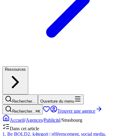
Ressources
Rechercher...
Ouverture du menu
Trouver une agence
Rechercher...
⌘
K
Accueil
/
Agences
/
Publicité
/
Strasbourg
Dans cet article
1
.
Be BOLD
2
.
k4tegori | référencement, social media,