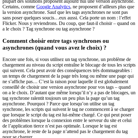
plupart des solutions proposent aujourd’hui une version asynchrone.
Certains, comme
Google Analytics
, ne proposent d’ailleurs plus que
la version asynchrone. Sauf que les tags asynchrones ne sont pas
sans poser quelques soucis…eux aussi. Cela porte un nom : l’effet
Flicker. Nous y reviendrons. Du coup, que faut-il choisir – quand on
a le choix ? Tag synchrone ou tag asynchrone ?
Comment choisir entre tags synchrones ou
asynchrones (quand vous avez le choix) ?
Encore une fois, si vous utilisez un tag synchrone, un problème de
chargement au niveau du script entraîne le blocage de tous les scripts
qui suivent. Cela peut avoir des conséquences très dommageables :
un temps de chargement de la page très long ou même une page qui
ne s’affiche pas… C’est la raison pour laquelle il est globalement
conseillé de choisir une version asynchrone pour vos tags – quand
on a le choix. D’autant que même lorsqu’il n’y a pas de blocages, un
tag synchrone ralentit toujours un peu plus la page qu’un tag
asynchrone. Pourquoi ? Parce que lorsqu’on utilise un tag
synchrone, les scripts qui suivent le tag ne commencent à se charger
que lorsque le script du tag est lui-même chargé. Ce qui peut poser
des problèmes lorsque la connexion entre le serveur du site et celui
de l’application tierce n’est pas optimale. Lorsque le tag est
asynchrone, le reste de la page n’attend pas le chargement du tag
pour se charger.