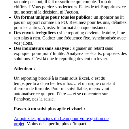
raconte pas tout, il fait ressortir ce qui compte. Trop de
chiffres ? Vous perdez vos lecteurs. Faites le tri. Supprimez ce
qui ne sert ni la décision, ni l’action.
Un format unique pour tous les publics :
un sponsor ne lit
pas un rapport comme un PO. Résumez pour les uns, détaillez
pour les autres. Ajustez le format à chaque instance.
Des envois irréguliers :
si le reporting devient aléatoire, il ne
sert plus à rien. Cadrez une fréquence fixe, synchronisée avec
vos jalons.
Des indicateurs sans analyse :
signaler un retard sans
expliquer pourquoi ? Inutile. Analysez les écarts, proposez des
solutions. C’est là que le reporting devient un levier.
Attention :
Un reporting bricolé à la main sous Excel, c’est du
temps perdu à chercher les infos… et un risque constant
d’erreur de formule. Pour un suivi fiable, mieux vaut
automatiser ce qui peut l’être — et se concentrer sur
l’analyse, pas la saisie.
Passez à un suivi plus agile et visuel :
Adoptez les principes du Lean pour votre gestion de
projet
. Moins de superflu, plus d’impact