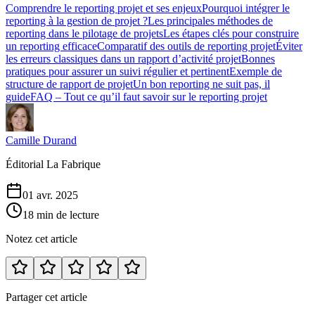
Comprendre le reporting projet et ses enjeux
Pourquoi intégrer le
reporting à la gestion de projet ?
Les principales méthodes de
reporting dans le pilotage de projets
Les étapes clés pour construire
un reporting efficace
Comparatif des outils de reporting projet
Éviter
les erreurs classiques dans un rapport d’activité projet
Bonnes
pratiques pour assurer un suivi régulier et pertinent
Exemple de
structure de rapport de projet
Un bon reporting ne suit pas, il
guide
FAQ – Tout ce qu’il faut savoir sur le reporting projet
Camille Durand
Éditorial La Fabrique
01 avr. 2025
18 min de lecture
Notez cet article
Partager cet article