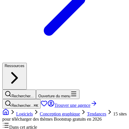
Ressources
Rechercher...
Ouverture du menu
Trouver une agence
Rechercher...
⌘
K
Logiciels
Conception graphique
Tendances
15 sites
pour télécharger des thèmes Bootstrap gratuits en 2026
Dans cet article