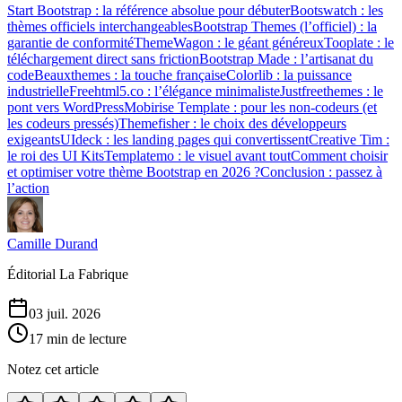
Start Bootstrap : la référence absolue pour débuter
Bootswatch : les
thèmes officiels interchangeables
Bootstrap Themes (l’officiel) : la
garantie de conformité
ThemeWagon : le géant généreux
Tooplate : le
téléchargement direct sans friction
Bootstrap Made : l’artisanat du
code
Beauxthemes : la touche française
Colorlib : la puissance
industrielle
Freehtml5.co : l’élégance minimaliste
Justfreethemes : le
pont vers WordPress
Mobirise Template : pour les non-codeurs (et
les codeurs pressés)
Themefisher : le choix des développeurs
exigeants
UIdeck : les landing pages qui convertissent
Creative Tim :
le roi des UI Kits
Templatemo : le visuel avant tout
Comment choisir
et optimiser votre thème Bootstrap en 2026 ?
Conclusion : passez à
l’action
Camille Durand
Éditorial La Fabrique
03 juil. 2026
17 min de lecture
Notez cet article