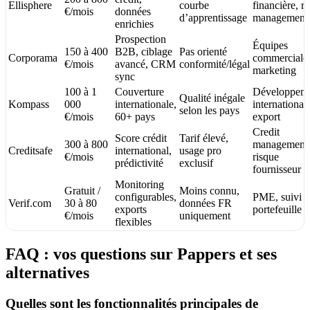
Ellisphere
courbe
financière, ri
€/mois
données
d’apprentissage
management
enrichies
Prospection
Équipes
150 à 400
B2B, ciblage
Pas orienté
Corporama
commerciale
€/mois
avancé, CRM
conformité/légal
marketing
sync
100 à 1
Couverture
Développem
Qualité inégale
Kompass
000
internationale,
international,
selon les pays
€/mois
60+ pays
export
Credit
Score crédit
Tarif élevé,
300 à 800
management
Creditsafe
international,
usage pro
€/mois
risque
prédictivité
exclusif
fournisseur
Monitoring
Gratuit /
Moins connu,
configurables,
PME, suivi 
Verif.com
30 à 80
données FR
exports
portefeuille
€/mois
uniquement
flexibles
FAQ : vos questions sur Pappers et ses
alternatives
Quelles sont les fonctionnalités principales de