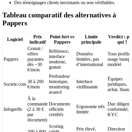
Des témoignages clients inexistants ou non vérifiables.
Tableau comparatif des alternatives à
Pappers
Prix
Point fort vs
Limite
Verdict : p
Logiciel
indicatif
Pappers
principale
qui ?
Gratuit /
Référence,
offres
Données
Tous profils,
interface
Pappers
payantes
limitées, pas
usage basiqu
moderne,
dès ~30
d’international
modéré
gratuit
€/mois
Profondeur
Équipes
30 à 200
historique,
Interface
Societe.com
juridiques,
€/mois
monitoring
vieillissante
achat, financ
avancé
À la
commande
Documents
Due diligenc
Ergonomie très
Infogreffe
(2 à 30 €
officiels
conformité,
limitée
par
certifiés
KYC
document)
Scoring
Prix élevé,
Direction
200 à 800
crédit,