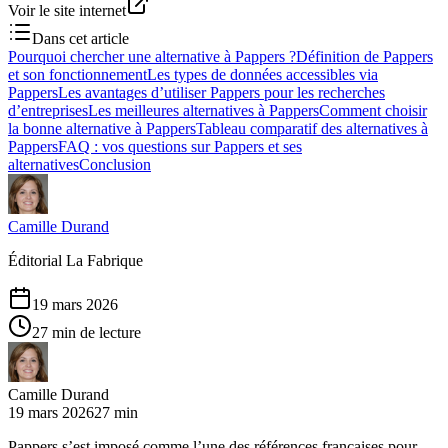
Voir le site internet
Dans cet article
Pourquoi chercher une alternative à Pappers ?
Définition de Pappers
et son fonctionnement
Les types de données accessibles via
Pappers
Les avantages d’utiliser Pappers pour les recherches
d’entreprises
Les meilleures alternatives à Pappers
Comment choisir
la bonne alternative à Pappers
Tableau comparatif des alternatives à
Pappers
FAQ : vos questions sur Pappers et ses
alternatives
Conclusion
Camille Durand
Éditorial La Fabrique
19 mars 2026
27 min de lecture
Camille Durand
19 mars 2026
27 min
Pappers s’est imposé comme l’une des références françaises pour